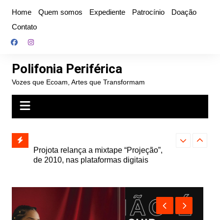
Ir
Home
Quem somos
Expediente
Patrocínio
Doação
para
Contato
o
conteúdo
Polifonia Periférica
Vozes que Ecoam, Artes que Transformam
” e abre
Projota relança a mixtape “Projeção”,
Farofa Carioca
k autoral,
de 2010, nas plataformas digitais
duplo e faz s
Seu Jorge no 