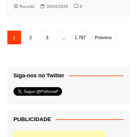
Rociclei
30/04/2026
0
Paginação
1
2
3
…
1.787
Próximo
de
posts
Siga-nos no Twitter
PUBLICIDADE