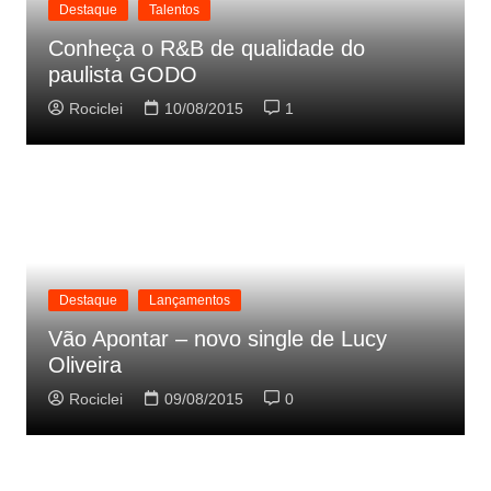
Destaque
Talentos
Conheça o R&B de qualidade do
paulista GODO
Rociclei
10/08/2015
1
Destaque
Lançamentos
Vão Apontar – novo single de Lucy
Oliveira
Rociclei
09/08/2015
0