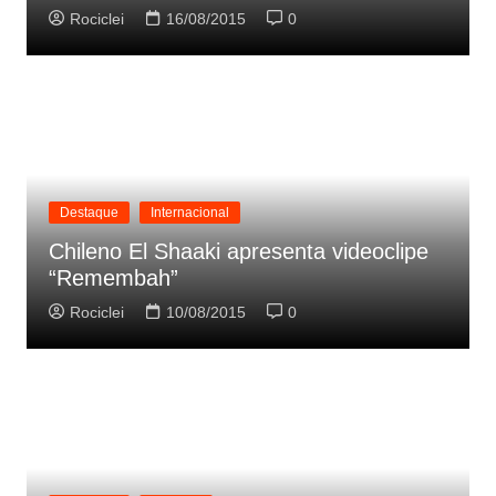
Rociclei
16/08/2015
0
Destaque
Internacional
Chileno El Shaaki apresenta videoclipe
“Remembah”
Rociclei
10/08/2015
0