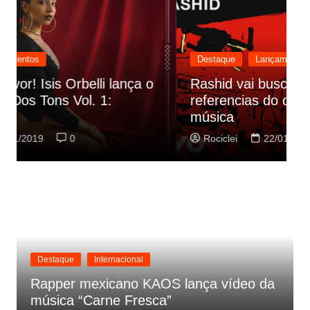
Destaque
Lançamentos
Rashid vai buscar nos HQs as
referencias do clipe de sua nova
C
música
p
Rociclei
22/01/2019
0
Destaque
Internacional
Rapper mexicano KAOS lança vídeo da
música “Carne Fresca”