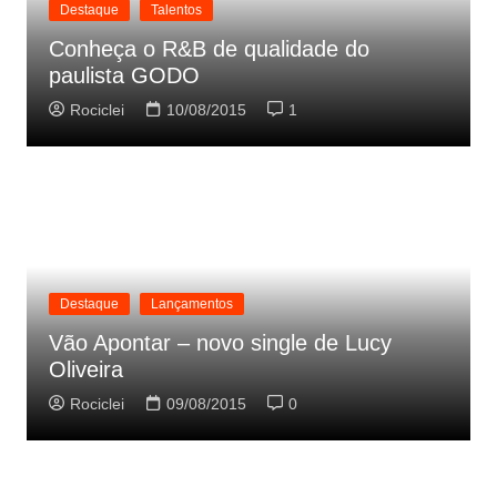
Destaque
Talentos
Conheça o R&B de qualidade do
paulista GODO
Rociclei
10/08/2015
1
Destaque
Lançamentos
Vão Apontar – novo single de Lucy
Oliveira
Rociclei
09/08/2015
0