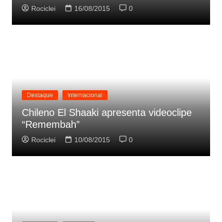
Rociclei
16/08/2015
0
Destaque
Internacional
Chileno El Shaaki apresenta videoclipe
“Remembah”
Rociclei
10/08/2015
0