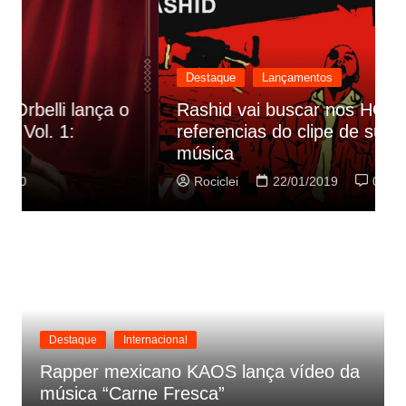
Destaque
Lançamentos
Rashid vai buscar nos HQs as
referencias do clipe de sua nova
C
música
p
Rociclei
22/01/2019
0
Destaque
Internacional
Rapper mexicano KAOS lança vídeo da
música “Carne Fresca”