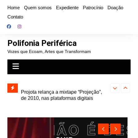
Ir
Home
Quem somos
Expediente
Patrocínio
Doação
para
Contato
o
conteúdo
Polifonia Periférica
Vozes que Ecoam, Artes que Transformam
” e abre
Projota relança a mixtape “Projeção”,
Farofa Carioca
k autoral,
de 2010, nas plataformas digitais
duplo e faz s
Seu Jorge no 