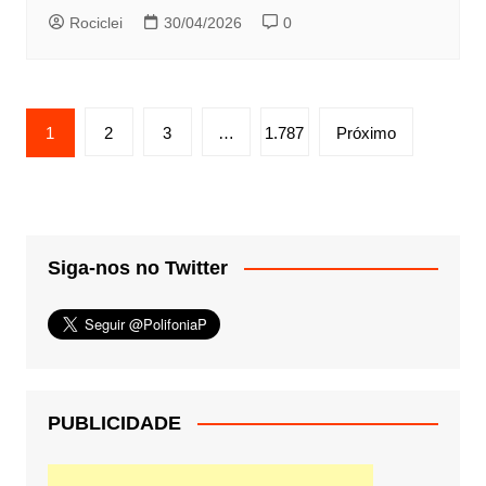
Rociclei
30/04/2026
0
Paginação
1
2
3
…
1.787
Próximo
de
posts
Siga-nos no Twitter
PUBLICIDADE