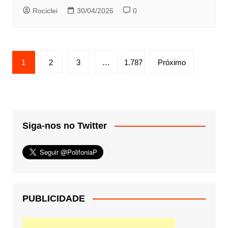
Rociclei
30/04/2026
0
Paginação
1
2
3
…
1.787
Próximo
de
posts
Siga-nos no Twitter
PUBLICIDADE