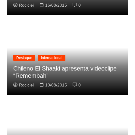
Rociclei
16/08/2015
0
Destaque
Internacional
Chileno El Shaaki apresenta videoclipe
“Remembah”
Rociclei
10/08/2015
0