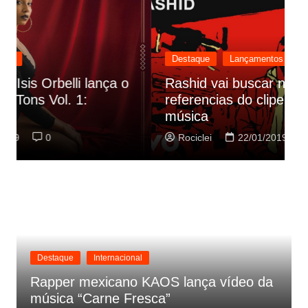
Destaque
Lançamentos
Rashid vai buscar nos HQs as
referencias do clipe de sua nova
C
música
p
Rociclei
22/01/2019
0
Destaque
Internacional
Rapper mexicano KAOS lança vídeo da
música “Carne Fresca”