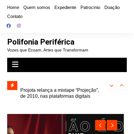
Ir
Home
Quem somos
Expediente
Patrocínio
Doação
para
Contato
o
conteúdo
Polifonia Periférica
Vozes que Ecoam, Artes que Transformam
” e abre
Projota relança a mixtape “Projeção”,
Farofa Carioca
k autoral,
de 2010, nas plataformas digitais
duplo e faz s
Seu Jorge no 