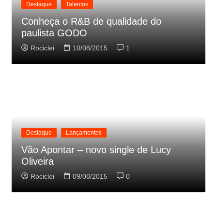
Destaque
Talentos
Conheça o R&B de qualidade do
paulista GODO
Rociclei
10/08/2015
1
Destaque
Lançamentos
Vão Apontar – novo single de Lucy
Oliveira
Rociclei
09/08/2015
0