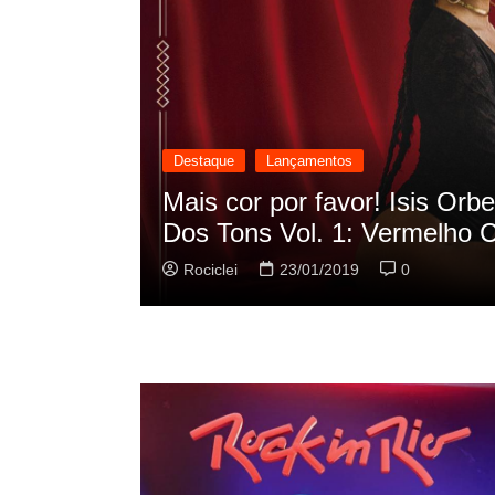
Destaque
Lançamentos
scilação
Rashid vai buscar nos HQs a
sua nova música
Rociclei
22/01/2019
0