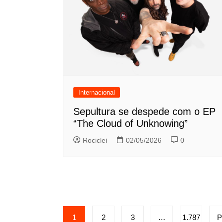
Internacional
Sepultura se despede com o EP
“The Cloud of Unknowing”
Rociclei
02/05/2026
0
Paginação
1
2
3
…
1.787
P