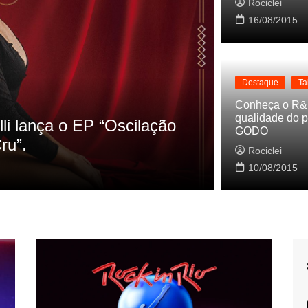
Rociclei
16/08/2015
Destaque
Ta
Destaque
La
Conheça o R&
qualidade do p
s referencias do clipe de
Cynthia Lu
GODO
Baleiro
Rociclei
Rociclei
10/08/2015
2