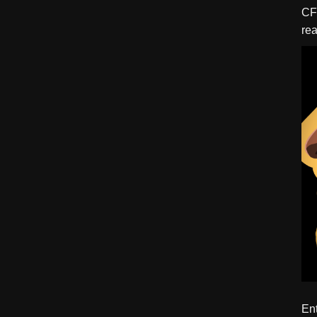
CFBTM 1 – 
rea
ído
Ent