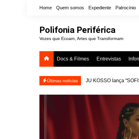
Ir
Home
Quem somos
Expediente
Patrocínio
para
o
conteúdo
Polifonia Periférica
Vozes que Ecoam, Artes que Transformam
Docs & Filmes
Entrevistas
Info
icanálise ea coragem de se
Projota relança a mixtap
Últimas notícias