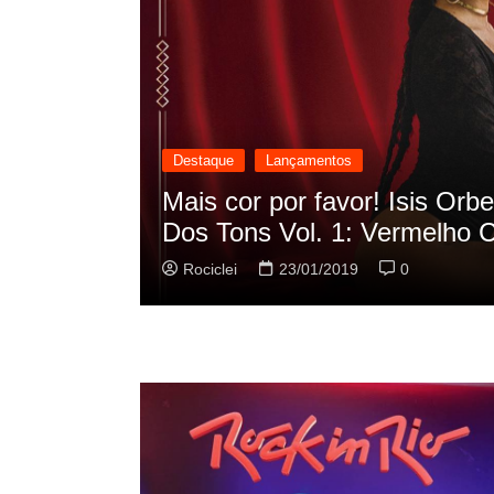
Destaque
Lançamentos
cilação
Rashid vai buscar nos HQs a
sua nova música
Rociclei
22/01/2019
0