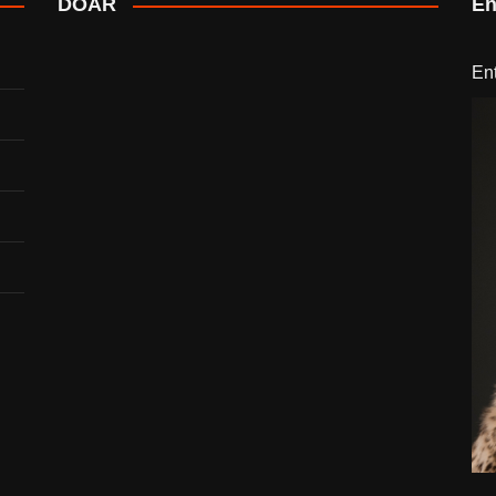
DOAR
En
En