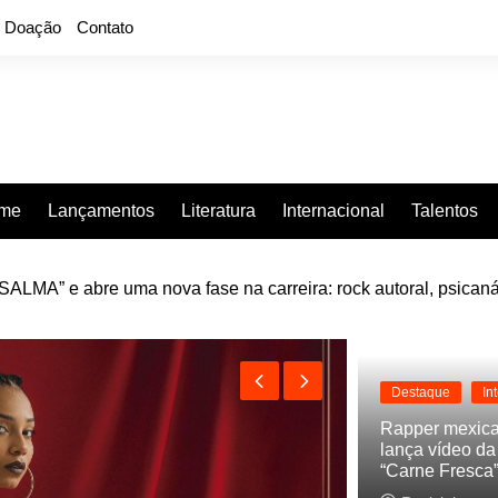
Doação
Contato
rme
Lançamentos
Literatura
Internacional
Talentos
e “Projeção”, de 2010, nas plataformas digitais
Destaque
In
Rapper mexic
lança vídeo d
“Carne Fresca