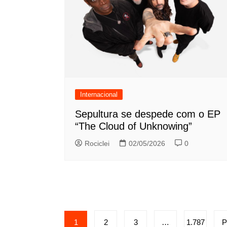
Internacional
Sepultura se despede com o EP
“The Cloud of Unknowing”
Rociclei
02/05/2026
0
Paginação
1
2
3
…
1.787
P