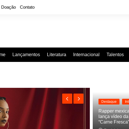
Doação
Contato
rme
Lançamentos
Literatura
Internacional
Talentos
e “Projeção”, de 2010, nas plataformas digitais
Destaque
In
Rapper mexic
lança vídeo d
“Carne Fresca