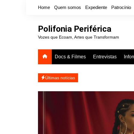
Ir
Home
Quem somos
Expediente
Patrocínio
para
o
conteúdo
Polifonia Periférica
Vozes que Ecoam, Artes que Transformam
Docs & Filmes
Entrevistas
Info
icanálise ea coragem de se
Projota relança a mixtap
Últimas notícias