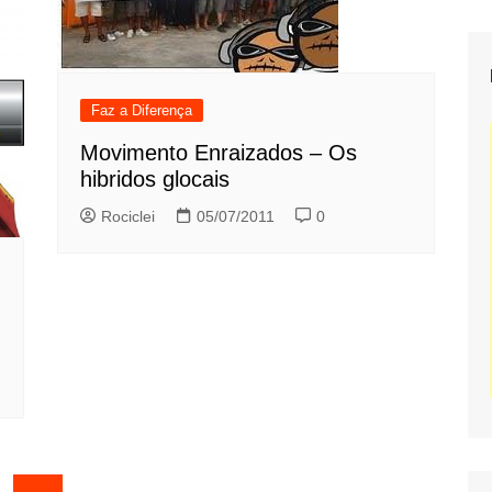
Faz a Diferença
Movimento Enraizados – Os
hibridos glocais
Rociclei
05/07/2011
0