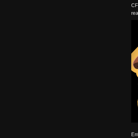
CFBTM 1 – 
rea
ído
Ent