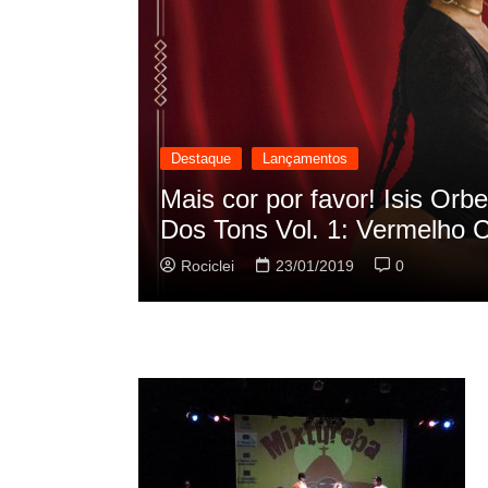
Destaque
Lançamentos
cilação
Rashid vai buscar nos HQs a
sua nova música
Rociclei
22/01/2019
0