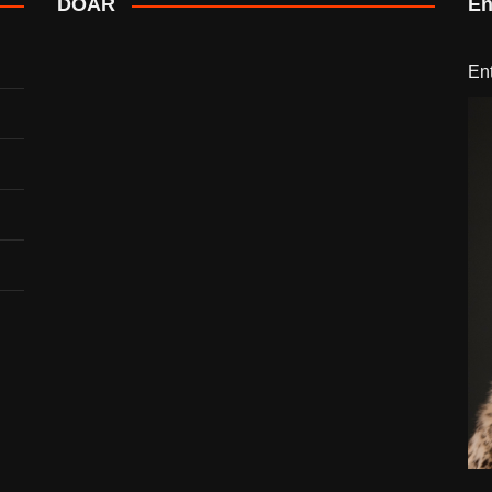
DOAR
En
En