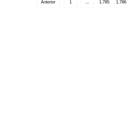
Paginação
Anterior
1
…
1.785
1.786
de
posts