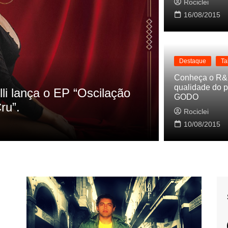
Rociclei
16/08/2015
Destaque
Ta
Destaque
La
Conheça o R&
qualidade do p
s referencias do clipe de
Cynthia Lu
GODO
Baleiro
Rociclei
Rociclei
10/08/2015
2