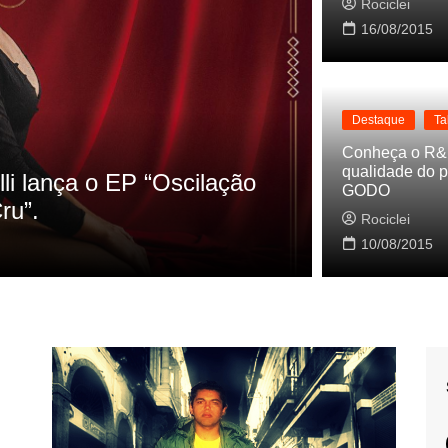
Rociclei
16/08/2015
Destaque
Ta
Destaque
La
Conheça o R&
qualidade do p
s referencias do clipe de
Cynthia Lu
GODO
Baleiro
Rociclei
Rociclei
10/08/2015
2