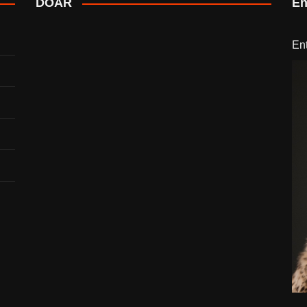
DOAR
En
En