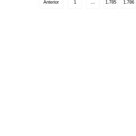
Paginação
Anterior
1
…
1.785
1.786
de
posts