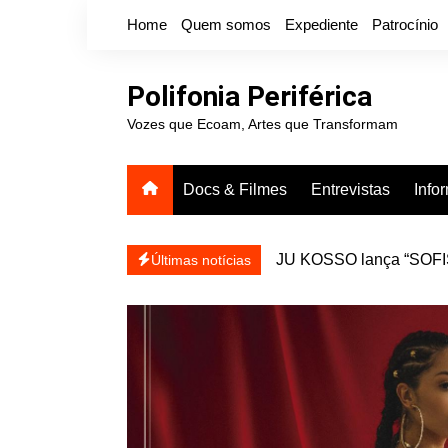
Ir
Home
Quem somos
Expediente
Patrocínio
para
o
conteúdo
Polifonia Periférica
Vozes que Ecoam, Artes que Transformam
Docs & Filmes
Entrevistas
Info
JU KOSSO lança “SOFISA
reapresentar
Projota relança a mixtap
Últimas notícias