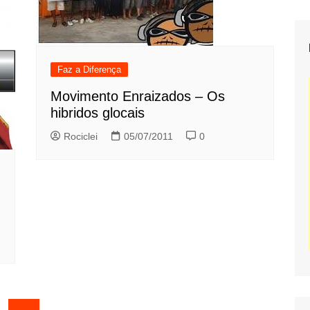
Faz a Diferença
Movimento Enraizados – Os
hibridos glocais
Rociclei
05/07/2011
0