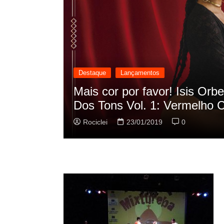
Destaque
Lançamentos
cilação
Rashid vai buscar nos HQs a
sua nova música
Rociclei
22/01/2019
0