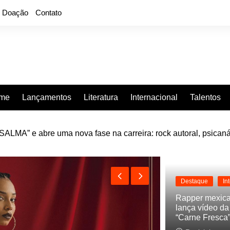
Doação
Contato
rme
Lançamentos
Literatura
Internacional
Talentos
LMA” e abre uma nova fase na carreira: rock autoral, psicaná
e “Projeção”, de 2010, nas plataformas digitais
Destaque
In
Rapper mexic
lança vídeo d
“Carne Fresca