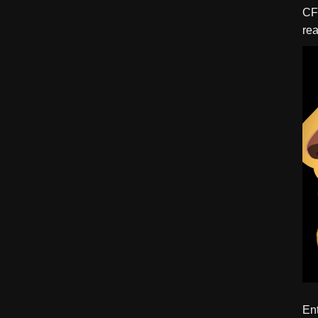
CFBTM 1 – 
rea
ído
Ent