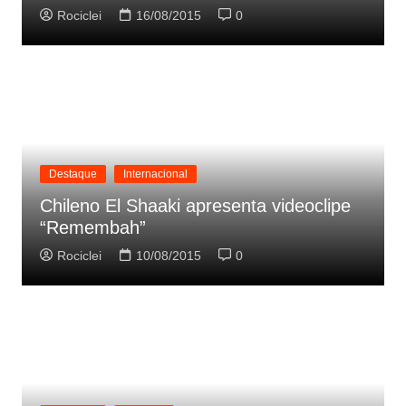
Rociclei
16/08/2015
0
Destaque
Internacional
Chileno El Shaaki apresenta videoclipe
“Remembah”
Rociclei
10/08/2015
0