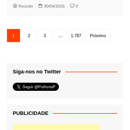
Rociclei
30/04/2026
0
Paginação
1
2
3
…
1.787
Próximo
de
posts
Siga-nos no Twitter
PUBLICIDADE