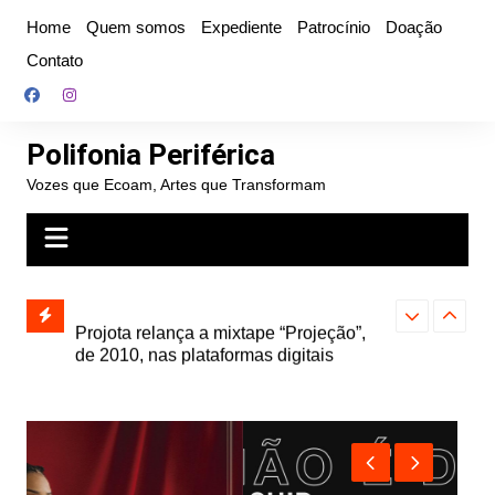
Ir
Home
Quem somos
Expediente
Patrocínio
Doação
para
Contato
o
conteúdo
Polifonia Periférica
Vozes que Ecoam, Artes que Transformam
” e abre
Projota relança a mixtape “Projeção”,
Farofa Carioca
k autoral,
de 2010, nas plataformas digitais
duplo e faz s
Seu Jorge no 