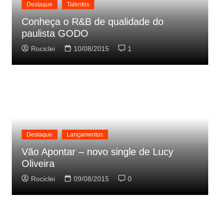
Destaque
Talentos
Conheça o R&B de qualidade do
paulista GODO
Rociclei
10/08/2015
1
Destaque
Lançamentos
Vão Apontar – novo single de Lucy
Oliveira
Rociclei
09/08/2015
0