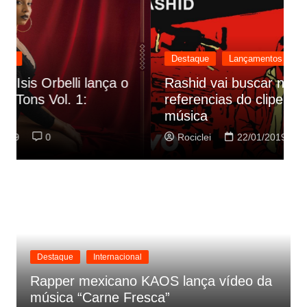
Destaque
Lançamentos
Rashid vai buscar nos HQs as
referencias do clipe de sua nova
C
música
p
Rociclei
22/01/2019
0
Destaque
Internacional
Rapper mexicano KAOS lança vídeo da
música “Carne Fresca”