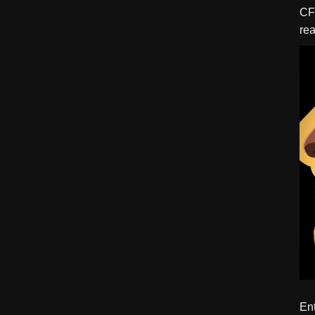
CFBTM 1 – 
rea
ído
Ent