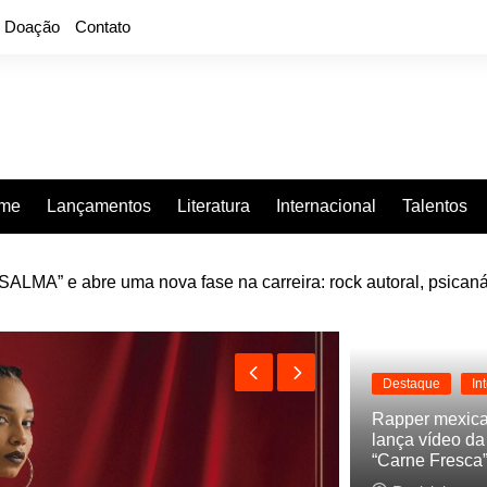
Doação
Contato
rme
Lançamentos
Literatura
Internacional
Talentos
LMA” e abre uma nova fase na carreira: rock autoral, psicaná
e “Projeção”, de 2010, nas plataformas digitais
Destaque
In
Rapper mexic
lança vídeo d
“Carne Fresca