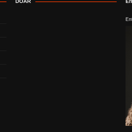
DOAR
En
En