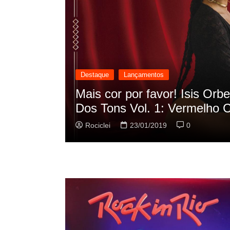
Destaque
Lançamentos
scilação
Rashid vai buscar nos HQs a
sua nova música
Rociclei
22/01/2019
0