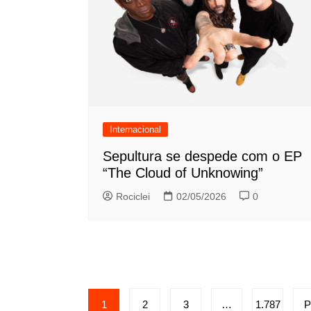
Internacional
Sepultura se despede com o EP
“The Cloud of Unknowing”
Rociclei
02/05/2026
0
Paginação
1
2
3
…
1.787
P