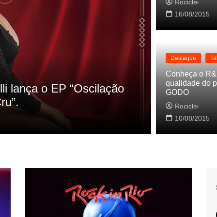
Rociclei
16/08/2015
Destaque
Ta
Destaque
La
Conheça o R&
qualidade do p
s referencias do clipe de
Cynthia Lu
GODO
Baleiro
Rociclei
Rociclei
10/08/2015