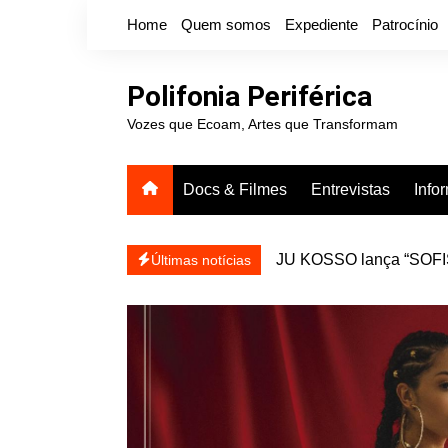
Ir
Home
Quem somos
Expediente
Patrocínio
para
o
conteúdo
Polifonia Periférica
Vozes que Ecoam, Artes que Transformam
Docs & Filmes
Entrevistas
Info
JU KOSSO lança “SOFISA
reapresentar
Últimas notícias
Projota relança a mixtap