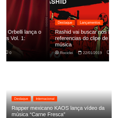
Destaque
Lançamentos
Rashid vai buscar nos HQs as
referencias do clipe de sua nova
C
música
p
Rociclei
22/01/2019
0
Destaque
Internacional
Rapper mexicano KAOS lança vídeo da
música “Carne Fresca”