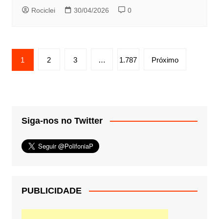
Rociclei
30/04/2026
0
Paginação
1
2
3
…
1.787
Próximo
de
posts
Siga-nos no Twitter
PUBLICIDADE