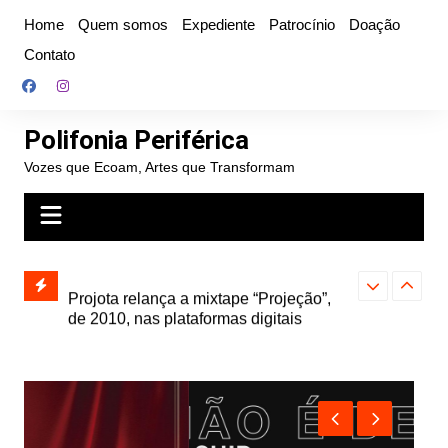
Ir
Home
Quem somos
Expediente
Patrocínio
Doação
para
Contato
o
conteúdo
Polifonia Periférica
Vozes que Ecoam, Artes que Transformam
” e abre
Projota relança a mixtape “Projeção”,
Farofa Carioca
k autoral,
de 2010, nas plataformas digitais
duplo e faz s
Seu Jorge no 