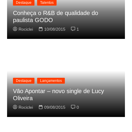
Destaque
Talentos
Conheça o R&B de qualidade do
paulista GODO
Rociclei
10/08/2015
1
Destaque
Lançamentos
Vão Apontar – novo single de Lucy
Oliveira
Rociclei
09/08/2015
0