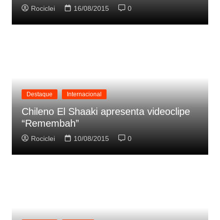
Rociclei
16/08/2015
0
Destaque
Internacional
Chileno El Shaaki apresenta videoclipe
“Remembah”
Rociclei
10/08/2015
0