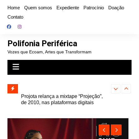
Ir
Home
Quem somos
Expediente
Patrocínio
Doação
para
Contato
o
conteúdo
Polifonia Periférica
Vozes que Ecoam, Artes que Transformam
” e abre
Projota relança a mixtape “Projeção”,
Farofa Carioca
k autoral,
de 2010, nas plataformas digitais
duplo e faz s
Seu Jorge no 