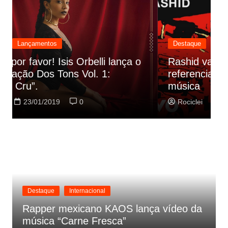
Destaque
Lançamentos
Rashid vai buscar nos HQs as
referencias do clipe de sua nova
C
música
p
Rociclei
22/01/2019
0
Destaque
Internacional
Rapper mexicano KAOS lança vídeo da
música “Carne Fresca”