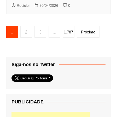
Rociclei
30/04/2026
0
Paginação
1
2
3
…
1.787
Próximo
de
posts
Siga-nos no Twitter
PUBLICIDADE