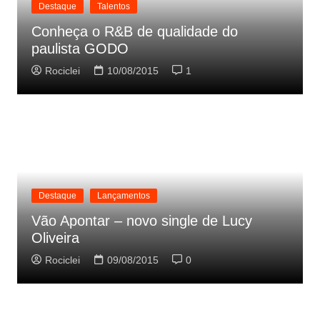
Destaque
Talentos
Conheça o R&B de qualidade do
paulista GODO
Rociclei
10/08/2015
1
Destaque
Lançamentos
Vão Apontar – novo single de Lucy
Oliveira
Rociclei
09/08/2015
0