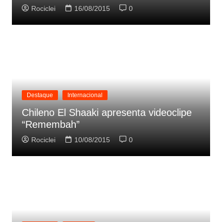
Rociclei
16/08/2015
0
Destaque
Internacional
Chileno El Shaaki apresenta videoclipe
“Remembah”
Rociclei
10/08/2015
0