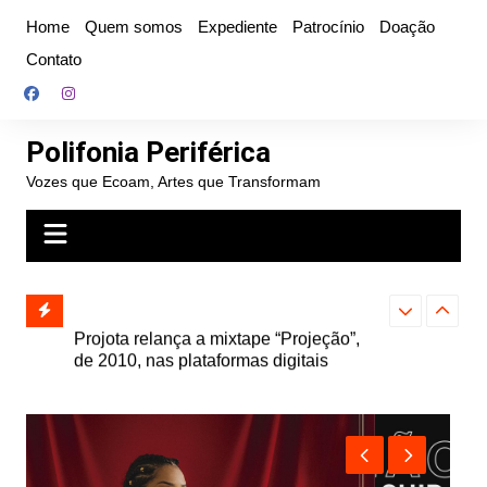
Ir
Home
Quem somos
Expediente
Patrocínio
Doação
para
Contato
o
conteúdo
Polifonia Periférica
Vozes que Ecoam, Artes que Transformam
” e abre
Projota relança a mixtape “Projeção”,
Farofa Carioca
k autoral,
de 2010, nas plataformas digitais
duplo e faz s
Seu Jorge no 