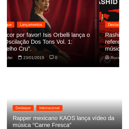
Destaque
Lançamentos
Rashid vai buscar nos HQs as
referencias do clipe de sua nova
C
música
p
Rociclei
22/01/2019
0
Destaque
Internacional
Rapper mexicano KAOS lança vídeo da
música “Carne Fresca”