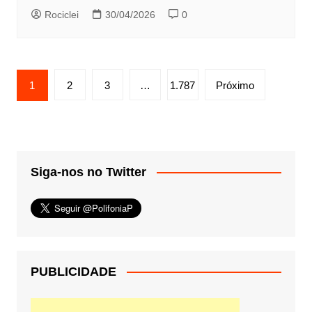
Rociclei
30/04/2026
0
Paginação
1
2
3
…
1.787
Próximo
de
posts
Siga-nos no Twitter
PUBLICIDADE