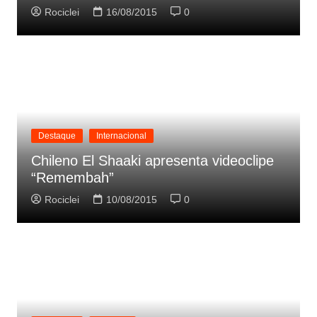
Rociclei
16/08/2015
0
Destaque
Internacional
Chileno El Shaaki apresenta videoclipe
“Remembah”
Rociclei
10/08/2015
0