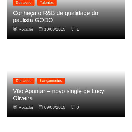
Destaque
Talentos
Conheça o R&B de qualidade do
paulista GODO
Rociclei
10/08/2015
1
Destaque
Lançamentos
Vão Apontar – novo single de Lucy
Oliveira
Rociclei
09/08/2015
0