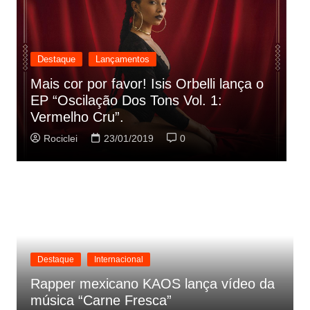
Destaque
Lançamentos
Rashid vai buscar nos HQs as
referencias do clipe de sua nova
C
música
p
Rociclei
22/01/2019
0
Destaque
Internacional
Rapper mexicano KAOS lança vídeo da
música “Carne Fresca”