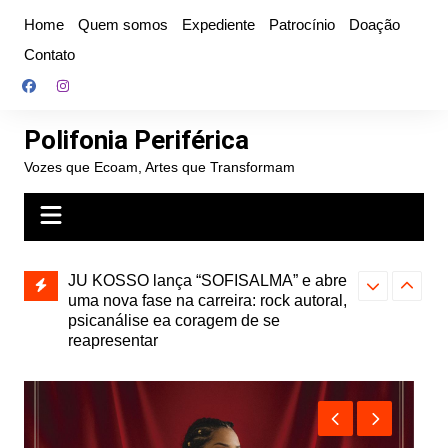
Ir
Home
Quem somos
Expediente
Patrocínio
Doação
para
Contato
o
conteúdo
Polifonia Periférica
Vozes que Ecoam, Artes que Transformam
” e abre
Projota relança a mixtape “Projeção”,
Farofa Carioca
k autoral,
de 2010, nas plataformas digitais
duplo e faz s
Seu Jorge no 