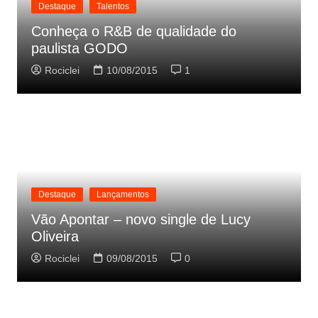
Destaque
Talentos
Conheça o R&B de qualidade do
paulista GODO
Rociclei
10/08/2015
1
Destaque
Lançamentos
Vão Apontar – novo single de Lucy
Oliveira
Rociclei
09/08/2015
0