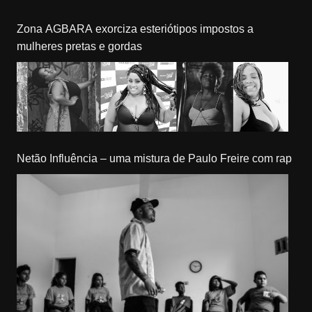
Zona AGBARA exorciza esteriótipos impostos a
mulheres pretas e gordas
Netão Influência – uma mistura de Paulo Freire com rap