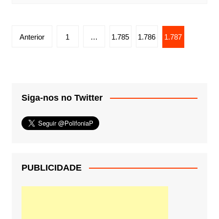
Paginação
Anterior
1
…
1.785
1.786
1.787
de
posts
Siga-nos no Twitter
PUBLICIDADE