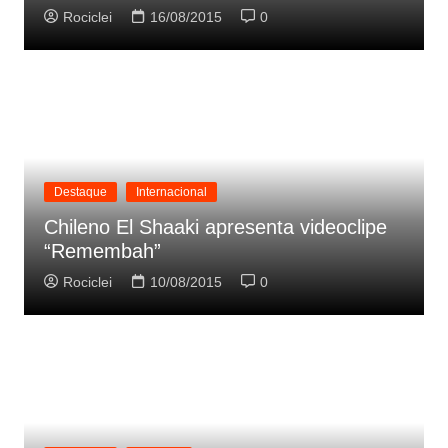
Rociclei
16/08/2015
0
Destaque
Internacional
Chileno El Shaaki apresenta videoclipe
“Remembah”
Rociclei
10/08/2015
0