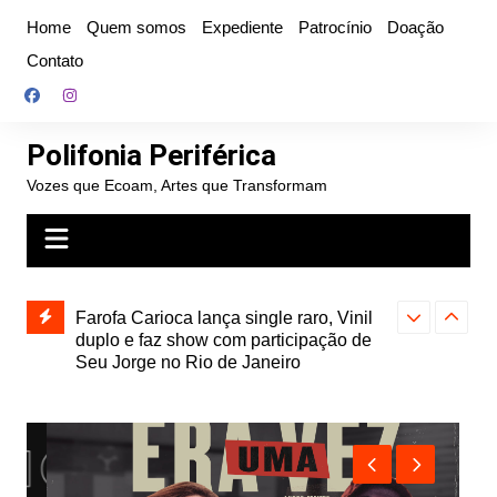
Ir
Home
Quem somos
Expediente
Patrocínio
Doação
para
Contato
o
conteúdo
Polifonia Periférica
Vozes que Ecoam, Artes que Transformam
ojeção”,
Farofa Carioca lança single raro, Vinil
Hitmia: pop r
ais
duplo e faz show com participação de
rótulos e bus
Seu Jorge no Rio de Janeiro