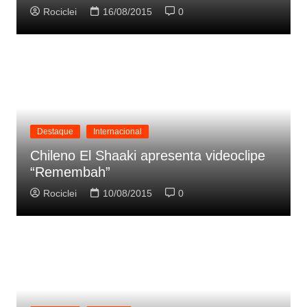
Rociclei
16/08/2015
0
Destaque
Internacional
Chileno El Shaaki apresenta videoclipe
“Remembah”
Rociclei
10/08/2015
0