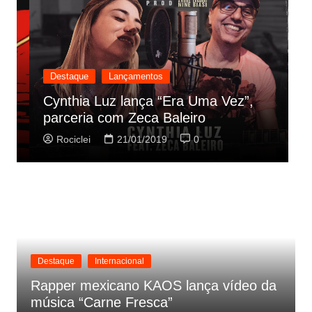
Destaque
Lançamentos
D
Cynthia Luz lança “Era Uma Vez”,
O
parceria com Zeca Baleiro
t
Rociclei
21/01/2019
0
Destaque
Internacional
Rapper mexicano KAOS lança vídeo da
música “Carne Fresca”