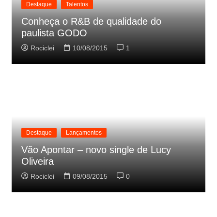
Destaque
Talentos
Conheça o R&B de qualidade do
paulista GODO
Rociclei
10/08/2015
1
Destaque
Lançamentos
Vão Apontar – novo single de Lucy
Oliveira
Rociclei
09/08/2015
0