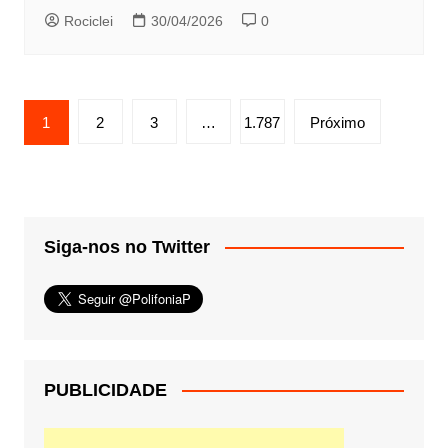
Rociclei
30/04/2026
0
Paginação
1
2
3
…
1.787
Próximo
de
posts
Siga-nos no Twitter
PUBLICIDADE