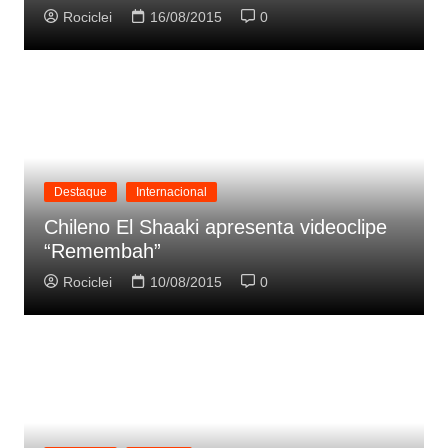
Rociclei
16/08/2015
0
Destaque
Internacional
Chileno El Shaaki apresenta videoclipe
“Remembah”
Rociclei
10/08/2015
0