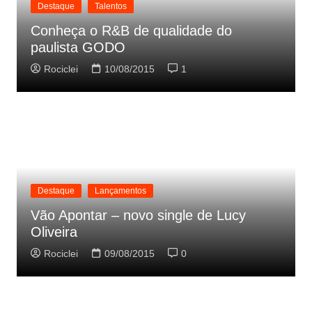
Destaque
Talentos
Conheça o R&B de qualidade do
paulista GODO
Rociclei
10/08/2015
1
Destaque
Lançamentos
Vão Apontar – novo single de Lucy
Oliveira
Rociclei
09/08/2015
0