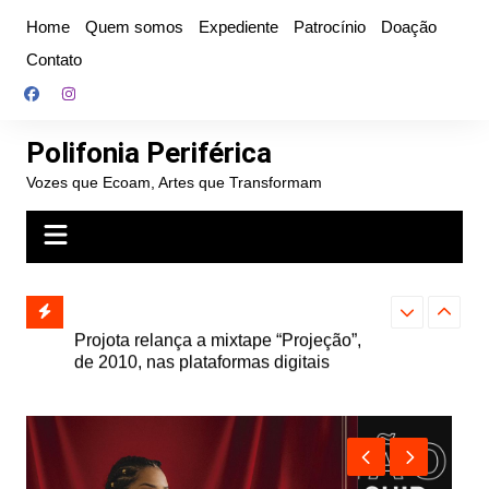
Ir
Home
Quem somos
Expediente
Patrocínio
Doação
para
Contato
o
conteúdo
Polifonia Periférica
Vozes que Ecoam, Artes que Transformam
” e abre
Projota relança a mixtape “Projeção”,
Farofa Carioca
k autoral,
de 2010, nas plataformas digitais
duplo e faz s
Seu Jorge no 