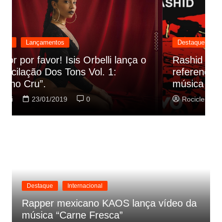
Destaque
Lançamentos
Rashid vai buscar nos HQs as
referencias do clipe de sua nova
C
música
p
Rociclei
22/01/2019
0
Destaque
Internacional
Rapper mexicano KAOS lança vídeo da
música “Carne Fresca”