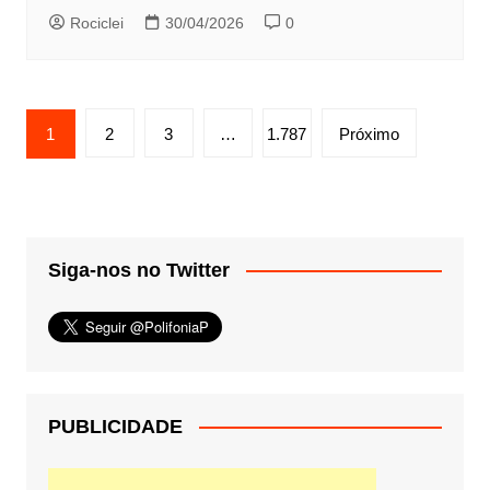
Rociclei
30/04/2026
0
Paginação
1
2
3
…
1.787
Próximo
de
posts
Siga-nos no Twitter
PUBLICIDADE