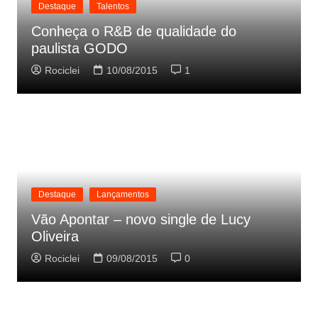
Destaque
Talentos
Conheça o R&B de qualidade do
paulista GODO
Rociclei
10/08/2015
1
Destaque
Lançamentos
Vão Apontar – novo single de Lucy
Oliveira
Rociclei
09/08/2015
0