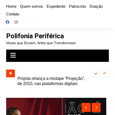
Ir
Home
Quem somos
Expediente
Patrocínio
Doação
para
Contato
o
conteúdo
Polifonia Periférica
Vozes que Ecoam, Artes que Transformam
” e abre
Projota relança a mixtape “Projeção”,
Farofa Carioca
k autoral,
de 2010, nas plataformas digitais
duplo e faz s
Seu Jorge no 