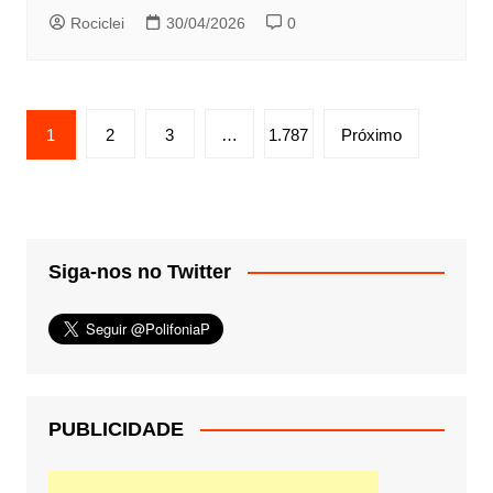
Rociclei
30/04/2026
0
Paginação
1
2
3
…
1.787
Próximo
de
posts
Siga-nos no Twitter
PUBLICIDADE