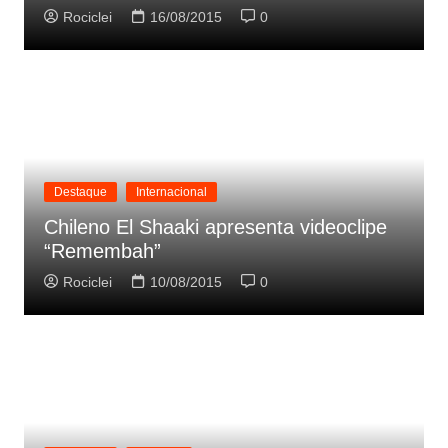
Rociclei
16/08/2015
0
Destaque
Internacional
Chileno El Shaaki apresenta videoclipe
“Remembah”
Rociclei
10/08/2015
0