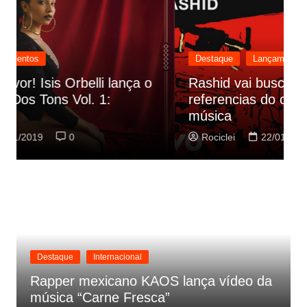
Destaque
Lançamentos
Rashid vai buscar nos HQs as
referencias do clipe de sua nova
C
música
p
Rociclei
22/01/2019
0
Destaque
Internacional
Rapper mexicano KAOS lança vídeo da
música “Carne Fresca”