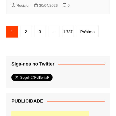
Rociclei
30/04/2026
0
Paginação
1
2
3
…
1.787
Próximo
de
posts
Siga-nos no Twitter
PUBLICIDADE