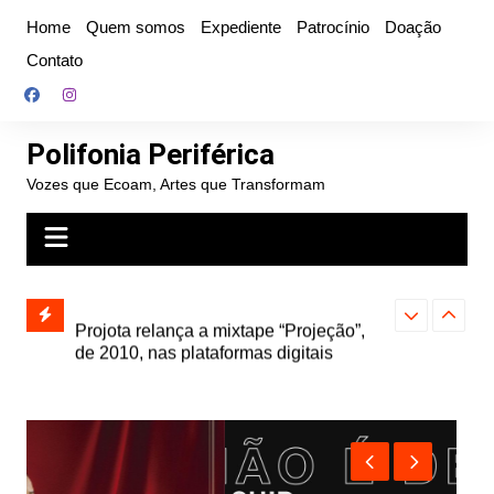
Ir
Home
Quem somos
Expediente
Patrocínio
Doação
para
Contato
o
conteúdo
Polifonia Periférica
Vozes que Ecoam, Artes que Transformam
” e abre
Projota relança a mixtape “Projeção”,
Farofa Carioca
k autoral,
de 2010, nas plataformas digitais
duplo e faz s
Seu Jorge no 