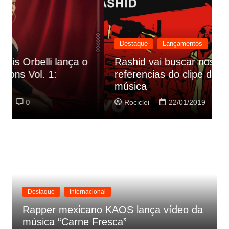
Destaque
Lançamentos
Rashid vai buscar nos HQs as
referencias do clipe de sua nova
C
música
p
Rociclei
22/01/2019
0
Destaque
Internacional
Rapper mexicano KAOS lança vídeo da
música “Carne Fresca”