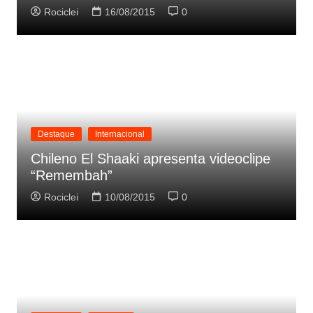
Rociclei
16/08/2015
0
Destaque
Internacional
Chileno El Shaaki apresenta videoclipe
“Remembah”
Rociclei
10/08/2015
0