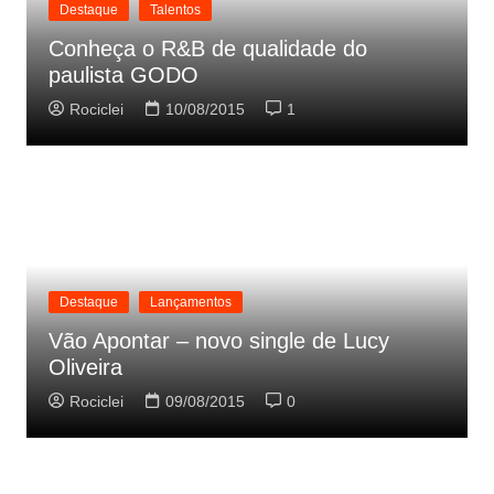
Destaque
Talentos
Conheça o R&B de qualidade do
paulista GODO
Rociclei
10/08/2015
1
Destaque
Lançamentos
Vão Apontar – novo single de Lucy
Oliveira
Rociclei
09/08/2015
0