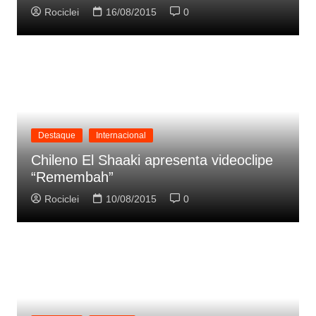
Rociclei
16/08/2015
0
Destaque
Internacional
Chileno El Shaaki apresenta videoclipe
“Remembah”
Rociclei
10/08/2015
0