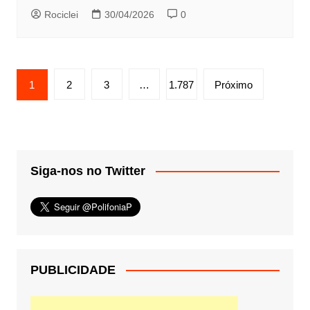
Rociclei
30/04/2026
0
Paginação
1
2
3
…
1.787
Próximo
de
posts
Siga-nos no Twitter
PUBLICIDADE