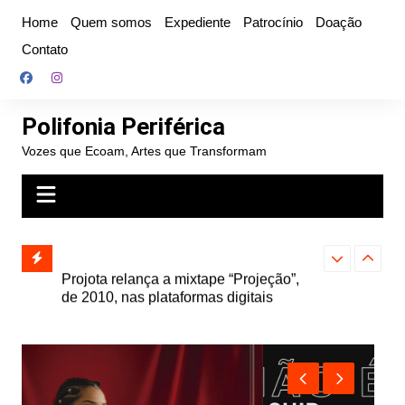
Ir
Home
Quem somos
Expediente
Patrocínio
Doação
para
Contato
o
conteúdo
Polifonia Periférica
Vozes que Ecoam, Artes que Transformam
” e abre
Projota relança a mixtape “Projeção”,
Farofa Carioca
k autoral,
de 2010, nas plataformas digitais
duplo e faz s
Seu Jorge no 