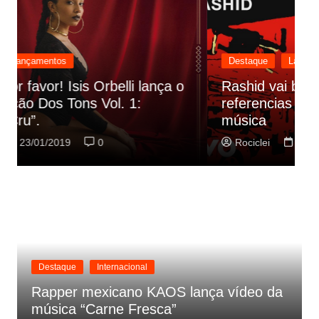
Destaque
Lançamentos
Rashid vai buscar nos HQs as
referencias do clipe de sua nova
C
música
p
Rociclei
22/01/2019
0
Destaque
Internacional
Rapper mexicano KAOS lança vídeo da
música “Carne Fresca”