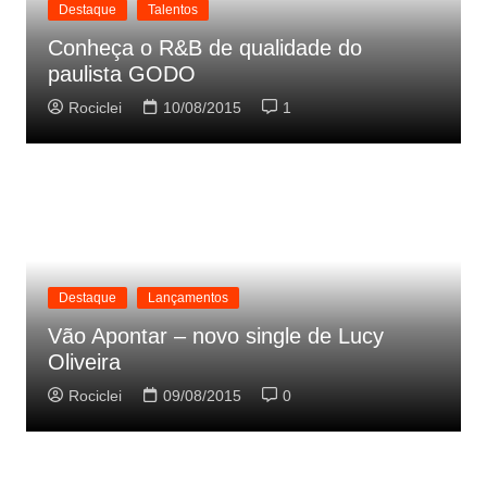
Destaque
Talentos
Conheça o R&B de qualidade do
paulista GODO
Rociclei
10/08/2015
1
Destaque
Lançamentos
Vão Apontar – novo single de Lucy
Oliveira
Rociclei
09/08/2015
0