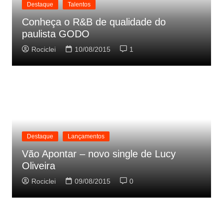
Destaque
Talentos
Conheça o R&B de qualidade do
paulista GODO
Rociclei
10/08/2015
1
Destaque
Lançamentos
Vão Apontar – novo single de Lucy
Oliveira
Rociclei
09/08/2015
0