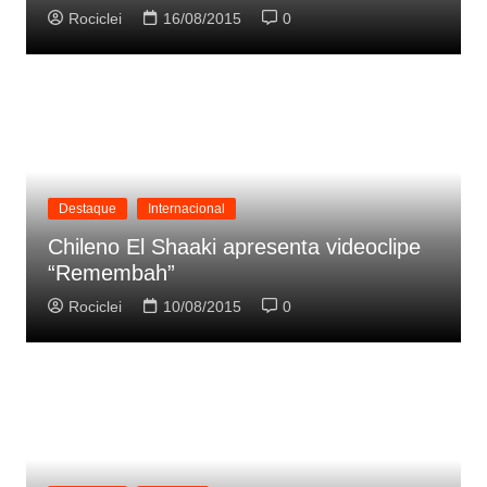
Rociclei
16/08/2015
0
Destaque
Internacional
Chileno El Shaaki apresenta videoclipe
“Remembah”
Rociclei
10/08/2015
0