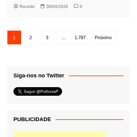
Rociclei
30/04/2026
0
Paginação
1
2
3
…
1.787
Próximo
de
posts
Siga-nos no Twitter
PUBLICIDADE