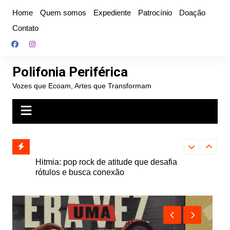
Ir
Home
Quem somos
Expediente
Patrocínio
Doação
para
Contato
o
conteúdo
Polifonia Periférica
Vozes que Ecoam, Artes que Transformam
ro, Vinil
Hitmia: pop rock de atitude que desafia
HOLIDAY NICE
pação de
rótulos e busca conexão
do interior pa
permissão par