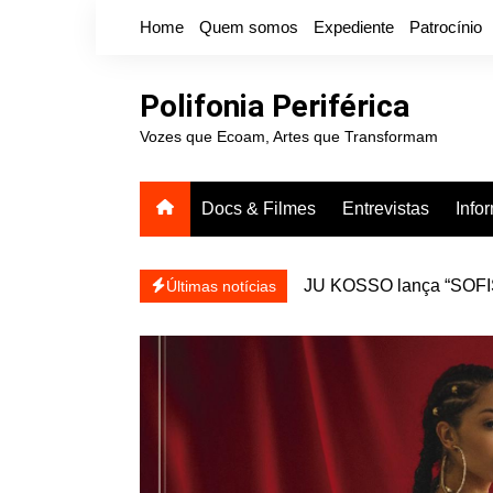
Ir
Home
Quem somos
Expediente
Patrocínio
para
o
conteúdo
Polifonia Periférica
Vozes que Ecoam, Artes que Transformam
Docs & Filmes
Entrevistas
Info
JU KOSSO lança “SOFISA
reapresentar
Últimas notícias
Projota relança a mixtap