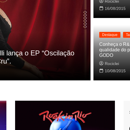
Rociclei
16/08/2015
Destaque
Ta
Destaq
Conheça o R&
qualidade do p
 HQs as referencias do clipe de
Cynt
GODO
Balei
Rociclei
10/08/2015
Rocic