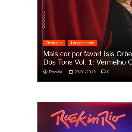
Destaque
Lançamentos
EP “Oscilação
Rashid vai buscar nos
sua nova música
Rociclei
22/01/2019
0