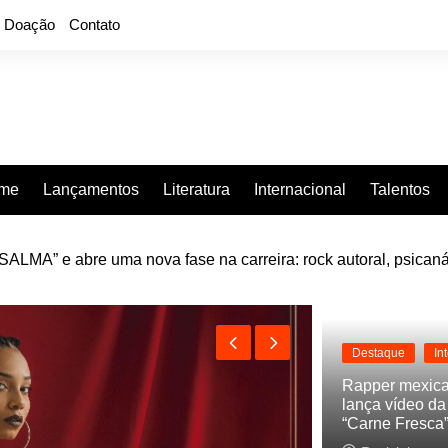
Doação
Contato
rme
Lançamentos
Literatura
Internacional
Talentos
LMA” e abre uma nova fase na carreira: rock autoral, psicaná
e “Projeção”, de 2010, nas plataformas digitais
Destaque
In
Rapper mexic
lança vídeo d
“Carne Fresca