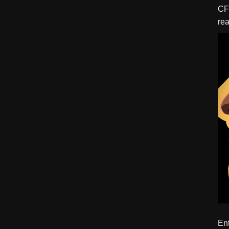
CFBTM 1 – 
rea
ído
Ent