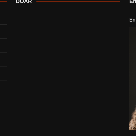
DOAR
En
En