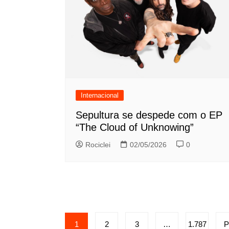
Internacional
Sepultura se despede com o EP
“The Cloud of Unknowing”
Rociclei
02/05/2026
0
Paginação
1
2
3
…
1.787
P