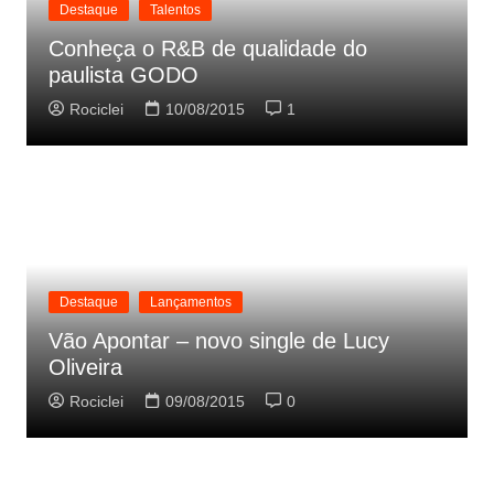
Destaque
Talentos
Conheça o R&B de qualidade do
paulista GODO
Rociclei
10/08/2015
1
Destaque
Lançamentos
Vão Apontar – novo single de Lucy
Oliveira
Rociclei
09/08/2015
0