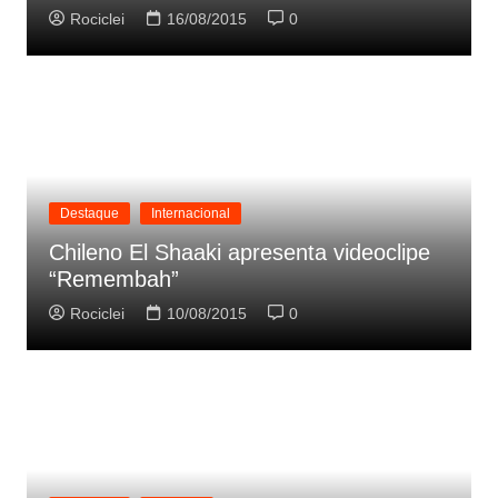
Rociclei
16/08/2015
0
Destaque
Internacional
Chileno El Shaaki apresenta videoclipe
“Remembah”
Rociclei
10/08/2015
0