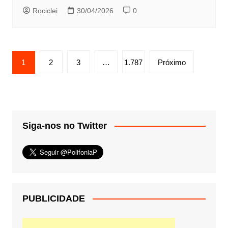
Rociclei
30/04/2026
0
Paginação
1
2
3
…
1.787
Próximo
de
posts
Siga-nos no Twitter
PUBLICIDADE