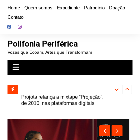
Ir
Home
Quem somos
Expediente
Patrocínio
Doação
para
Contato
o
conteúdo
Polifonia Periférica
Vozes que Ecoam, Artes que Transformam
” e abre
Projota relança a mixtape “Projeção”,
Farofa Carioca
k autoral,
de 2010, nas plataformas digitais
duplo e faz s
Seu Jorge no 