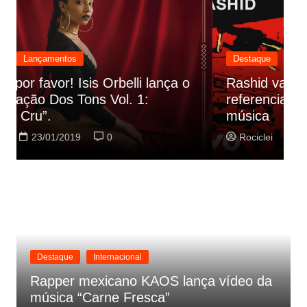
Destaque
Lançamentos
Rashid vai buscar nos HQs as
referencias do clipe de sua nova
C
música
p
Rociclei
22/01/2019
0
Destaque
Internacional
Rapper mexicano KAOS lança vídeo da
música “Carne Fresca”