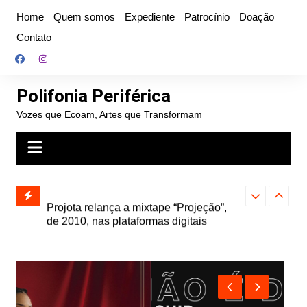
Ir
Home
Quem somos
Expediente
Patrocínio
Doação
para
Contato
o
conteúdo
Polifonia Periférica
Vozes que Ecoam, Artes que Transformam
” e abre
Projota relança a mixtape “Projeção”,
Farofa Carioca
k autoral,
de 2010, nas plataformas digitais
duplo e faz s
Seu Jorge no 