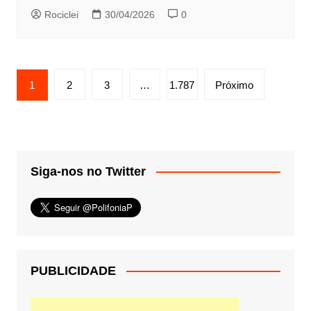
Rociclei
30/04/2026
0
Paginação
1
2
3
…
1.787
Próximo
de
posts
Siga-nos no Twitter
PUBLICIDADE