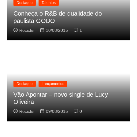
Destaque
Talentos
Conheça o R&B de qualidade do
paulista GODO
Rociclei
10/08/2015
1
Destaque
Lançamentos
Vão Apontar – novo single de Lucy
Oliveira
Rociclei
09/08/2015
0