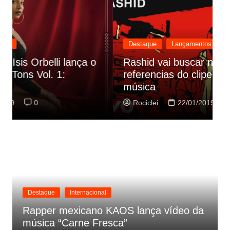
Destaque
Lançamentos
Rashid vai buscar nos HQs as
referencias do clipe de sua nova
C
música
p
Rociclei
22/01/2019
0
Destaque
Internacional
Rapper mexicano KAOS lança vídeo da
música “Carne Fresca”