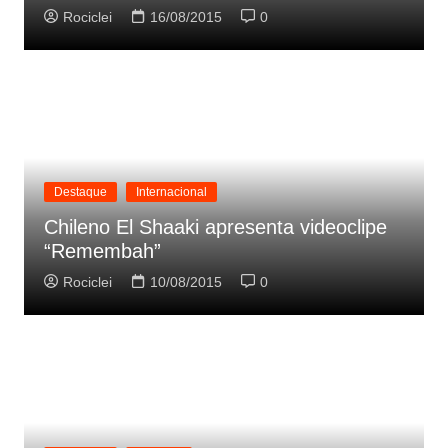
Rociclei
16/08/2015
0
Destaque
Internacional
Chileno El Shaaki apresenta videoclipe
“Remembah”
Rociclei
10/08/2015
0