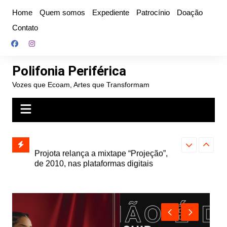
Ir
Home
Quem somos
Expediente
Patrocínio
Doação
para
Contato
o
conteúdo
Polifonia Periférica
Vozes que Ecoam, Artes que Transformam
” e abre
Projota relança a mixtape “Projeção”,
Farofa Carioca
k autoral,
de 2010, nas plataformas digitais
duplo e faz s
Seu Jorge no 