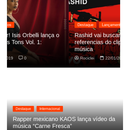
Destaque
Lançamentos
Rashid vai buscar nos HQs as
referencias do clipe de sua nova
C
música
p
Rociclei
22/01/2019
0
Destaque
Internacional
Rapper mexicano KAOS lança vídeo da
música “Carne Fresca”