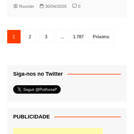
Rociclei
30/04/2026
0
Paginação
1
2
3
…
1.787
Próximo
de
posts
Siga-nos no Twitter
PUBLICIDADE