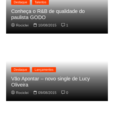
Destaque
Talentos
Conheça o R&B de qualidade do
paulista GODO
Rociclei
10/08/2015
1
Destaque
Lançamentos
Vão Apontar – novo single de Lucy
Oliveira
Rociclei
09/08/2015
0