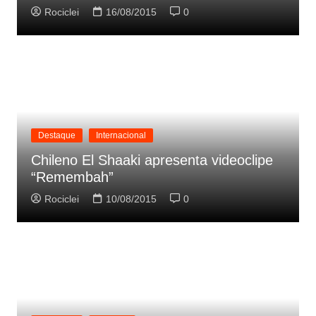
Rociclei
16/08/2015
0
Destaque
Internacional
Chileno El Shaaki apresenta videoclipe
“Remembah”
Rociclei
10/08/2015
0