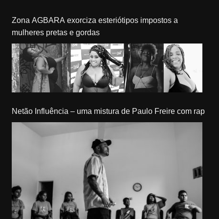
Zona AGBARA exorciza esteriótipos impostos a
mulheres pretas e gordas
Netão Influência – uma mistura de Paulo Freire com rap