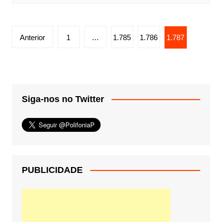
Paginação
Anterior
1
…
1.785
1.786
1.787
de
posts
Siga-nos no Twitter
PUBLICIDADE