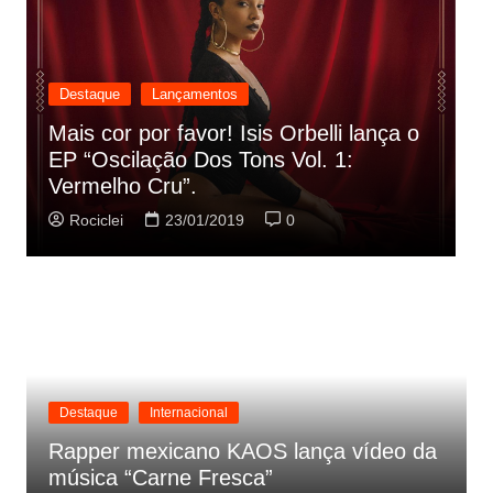
Destaque
Lançamentos
Rashid vai buscar nos HQs as
referencias do clipe de sua nova
C
música
p
Rociclei
22/01/2019
0
Destaque
Internacional
Rapper mexicano KAOS lança vídeo da
música “Carne Fresca”