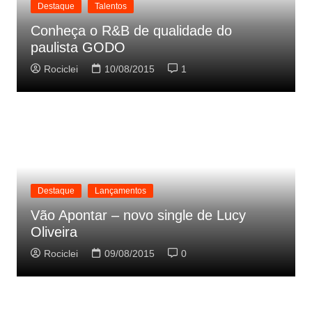
Destaque
Talentos
Conheça o R&B de qualidade do
paulista GODO
Rociclei
10/08/2015
1
Destaque
Lançamentos
Vão Apontar – novo single de Lucy
Oliveira
Rociclei
09/08/2015
0