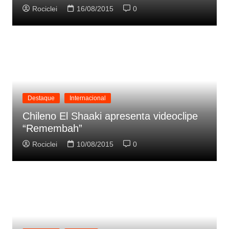
Rociclei
16/08/2015
0
Destaque
Internacional
Chileno El Shaaki apresenta videoclipe
“Remembah”
Rociclei
10/08/2015
0