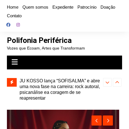
Ir
Home
Quem somos
Expediente
Patrocínio
Doação
para
Contato
o
conteúdo
Polifonia Periférica
Vozes que Ecoam, Artes que Transformam
” e abre
Projota relança a mixtape “Projeção”,
Farofa Carioca
k autoral,
de 2010, nas plataformas digitais
duplo e faz s
Seu Jorge no 