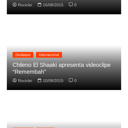
Rociclei
16/08/2015
0
Destaque
Internacional
Chileno El Shaaki apresenta videoclipe
“Remembah”
Rociclei
10/08/2015
0