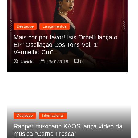
Destaque
Lançamentos
Rashid vai buscar nos HQs as
referencias do clipe de sua nova
C
música
p
Rociclei
22/01/2019
0
Destaque
Internacional
Rapper mexicano KAOS lança vídeo da
música “Carne Fresca”