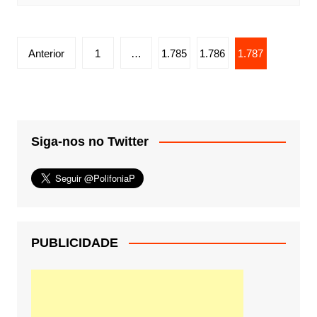
Paginação
Anterior
1
…
1.785
1.786
1.787
de
posts
Siga-nos no Twitter
PUBLICIDADE