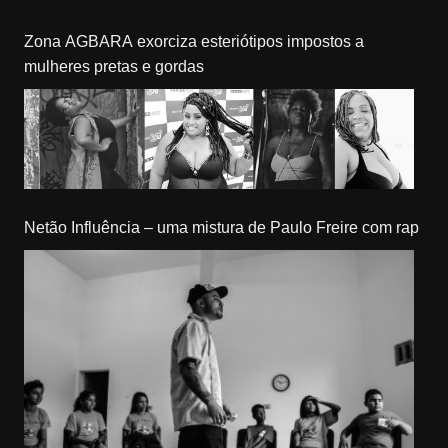
Zona AGBARA exorciza esteriótipos impostos a
mulheres pretas e gordas
Netão Influência – uma mistura de Paulo Freire com rap