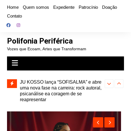
Ir
Home
Quem somos
Expediente
Patrocínio
Doação
para
Contato
o
conteúdo
Polifonia Periférica
Vozes que Ecoam, Artes que Transformam
” e abre
Projota relança a mixtape “Projeção”,
Farofa Carioca
k autoral,
de 2010, nas plataformas digitais
duplo e faz s
Seu Jorge no 