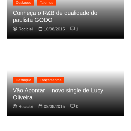
Destaque
Talentos
Conheça o R&B de qualidade do
paulista GODO
Rociclei
10/08/2015
1
Destaque
Lançamentos
Vão Apontar – novo single de Lucy
Oliveira
Rociclei
09/08/2015
0