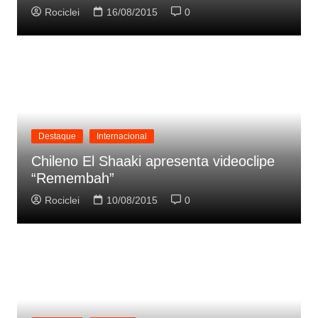
Rociclei
16/08/2015
0
Destaque
Internacional
Chileno El Shaaki apresenta videoclipe
“Remembah”
Rociclei
10/08/2015
0