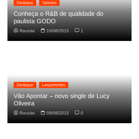
Destaque
Talentos
Conheça o R&B de qualidade do
paulista GODO
Rociclei
10/08/2015
1
Destaque
Lançamentos
Vão Apontar – novo single de Lucy
Oliveira
Rociclei
09/08/2015
0