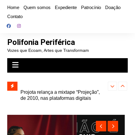
Ir
Home
Quem somos
Expediente
Patrocínio
Doação
para
Contato
o
conteúdo
Polifonia Periférica
Vozes que Ecoam, Artes que Transformam
” e abre
Projota relança a mixtape “Projeção”,
Farofa Carioca
k autoral,
de 2010, nas plataformas digitais
duplo e faz s
Seu Jorge no 