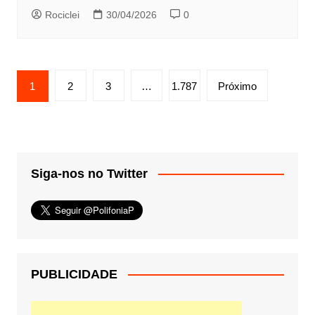
Rociclei
30/04/2026
0
Paginação
1
2
3
…
1.787
Próximo
de
posts
Siga-nos no Twitter
PUBLICIDADE