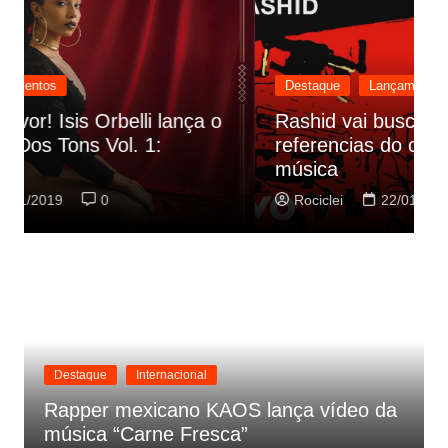
Destaque
Lançamentos
Rashid vai buscar nos HQs as
referencias do clipe de sua nova
C
música
p
Rociclei
22/01/2019
0
Destaque
Internacional
Rapper mexicano KAOS lança vídeo da
música “Carne Fresca”