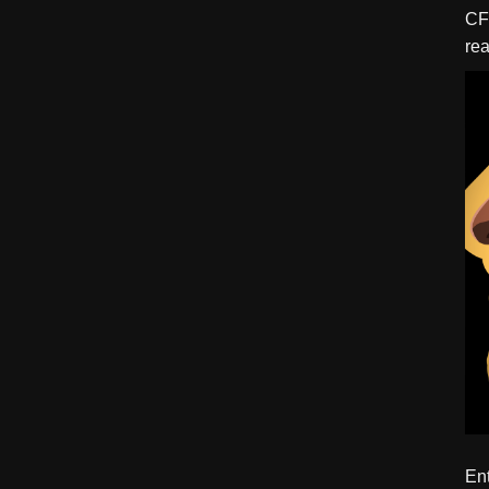
CFBTM 1 – 
rea
ído
Ent