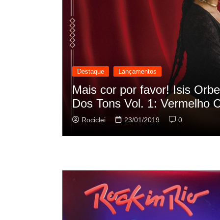
Destaque
Lançamentos
cilação
Rashid vai buscar nos HQs a
sua nova música
Rociclei
22/01/2019
0