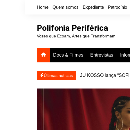
Ir
Home
Quem somos
Expediente
Patrocínio
para
o
conteúdo
Polifonia Periférica
Vozes que Ecoam, Artes que Transformam
Docs & Filmes
Entrevistas
Info
JU KOSSO lança “SOFISA
reapresentar
Projota relança a mixtap
Últimas notícias