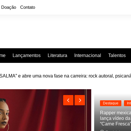
Doação
Contato
rme
Lançamentos
Literatura
Internacional
Talentos
LMA” e abre uma nova fase na carreira: rock autoral, psicaná
e “Projeção”, de 2010, nas plataformas digitais
Destaque
In
Rapper mexic
lança vídeo d
“Carne Fresca