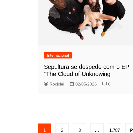
Internacional
Sepultura se despede com o EP
“The Cloud of Unknowing”
Rociclei
02/05/2026
0
Paginação
1
2
3
…
1.787
P