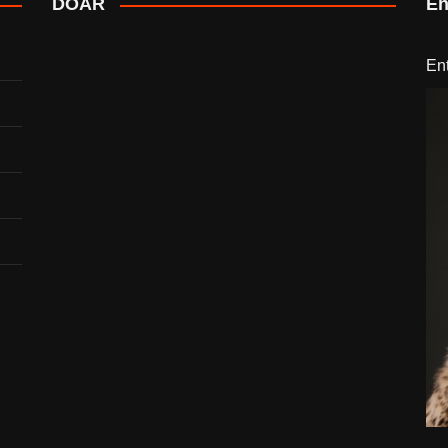
DOAR
En
En