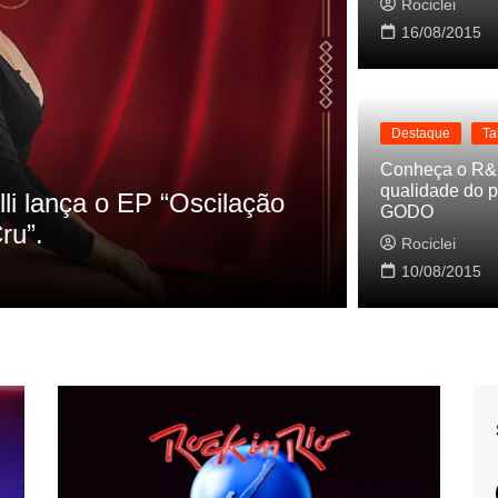
Rociclei
16/08/2015
Destaque
Ta
Destaque
La
Conheça o R&
qualidade do p
s referencias do clipe de
Cynthia Lu
GODO
Baleiro
Rociclei
Rociclei
10/08/2015
2