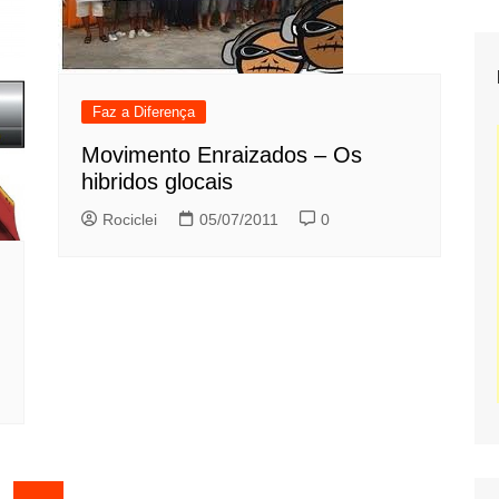
Faz a Diferença
Movimento Enraizados – Os
hibridos glocais
Rociclei
05/07/2011
0