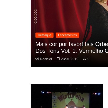
Destaque
Lançamentos
P “Oscilação
Rashid vai buscar nos H
sua nova música
Rociclei
22/01/2019
0