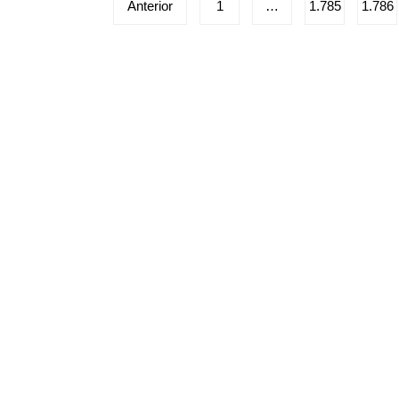
Paginação
Anterior
1
…
1.785
1.786
de
posts