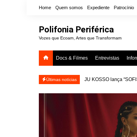
Ir
Home
Quem somos
Expediente
Patrocínio
para
o
conteúdo
Polifonia Periférica
Vozes que Ecoam, Artes que Transformam
Docs & Filmes
Entrevistas
Info
JU KOSSO lança “SOFISA
reapresentar
Últimas notícias
Projota relança a mixtap