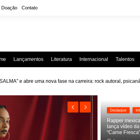
Doação
Contato
rme
Lançamentos
Literatura
Internacional
Talentos
LMA” e abre uma nova fase na carreira: rock autoral, psicaná
e “Projeção”, de 2010, nas plataformas digitais
Destaque
In
Rapper mexic
lança vídeo d
“Carne Fresca