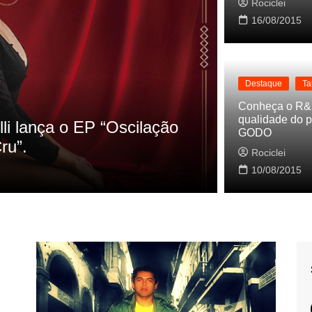
Rociclei
16/08/2015
Destaque
Ta
Destaque
Conheça o R&
qualidade do p
Qs as referencias do clipe de
Cynth
GODO
Baleir
Rociclei
10/08/2015
Rocicle