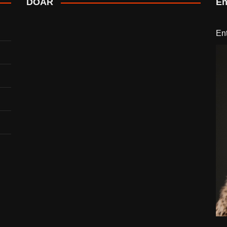
DOAR
En
En