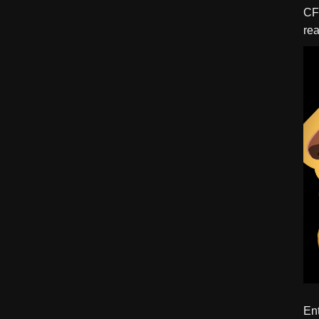
CFBTM 1 – 
rea
ído
Ent