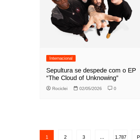
Internacional
Sepultura se despede com o EP
“The Cloud of Unknowing”
Rociclei
02/05/2026
0
Paginação
1
2
3
…
1.787
P