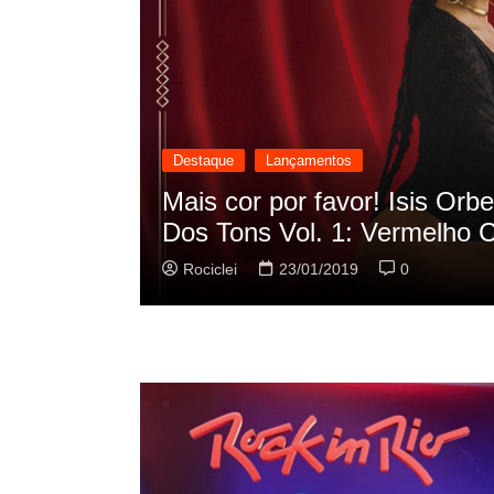
Destaque
Lançamentos
cilação
Rashid vai buscar nos HQs a
sua nova música
Rociclei
22/01/2019
0