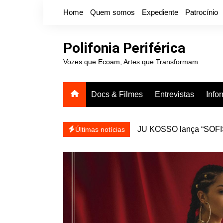
Ir
Home
Quem somos
Expediente
Patrocínio
para
o
conteúdo
Polifonia Periférica
Vozes que Ecoam, Artes que Transformam
Docs & Filmes
Entrevistas
Info
JU KOSSO lança “SOFISA
reapresentar
Projota relança a mixtap
Últimas notícias