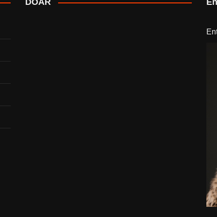
DOAR
En
En