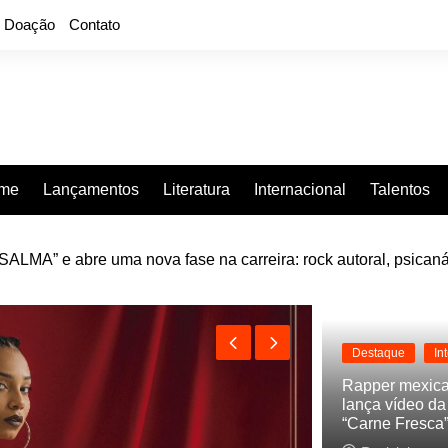
Doação
Contato
rme
Lançamentos
Literatura
Internacional
Talentos
LMA” e abre uma nova fase na carreira: rock autoral, psicaná
e “Projeção”, de 2010, nas plataformas digitais
Destaque
In
Rapper mexic
lança vídeo d
“Carne Fresca