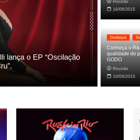
Rociclei
16/08/2015
Destaque
Ta
Destaque
La
Conheça o R&
qualidade do p
s referencias do clipe de
Cynthia Lu
GODO
Baleiro
Rociclei
Rociclei
10/08/2015
2