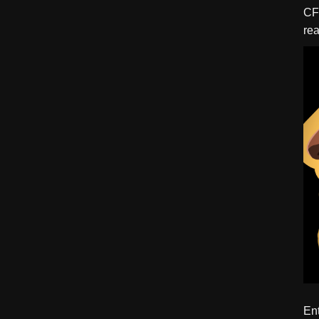
CFBTM 1 – 
rea
ído
Ent