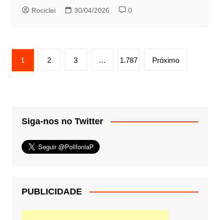
Rociclei
30/04/2026
0
Paginação
1
2
3
…
1.787
Próximo
de
posts
Siga-nos no Twitter
PUBLICIDADE