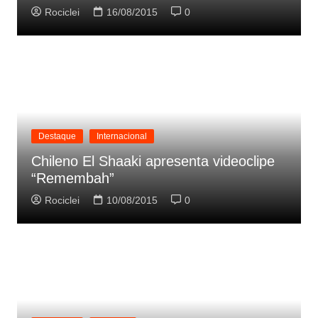
Rociclei
16/08/2015
0
Destaque
Internacional
Chileno El Shaaki apresenta videoclipe
“Remembah”
Rociclei
10/08/2015
0