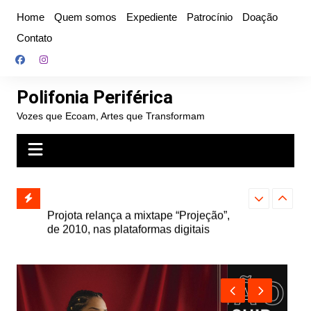
Ir
Home
Quem somos
Expediente
Patrocínio
Doação
para
Contato
o
conteúdo
Polifonia Periférica
Vozes que Ecoam, Artes que Transformam
” e abre
Projota relança a mixtape “Projeção”,
Farofa Carioca
k autoral,
de 2010, nas plataformas digitais
duplo e faz s
Seu Jorge no 