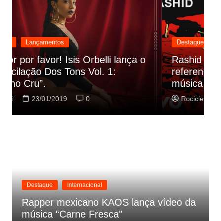
Destaque
Lançamentos
Rashid vai buscar nos HQs as
referencias do clipe de sua nova
C
música
p
Rociclei
22/01/2019
0
Destaque
Internacional
Rapper mexicano KAOS lança vídeo da
música “Carne Fresca”