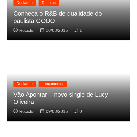
Destaque
Talentos
Conheça o R&B de qualidade do
paulista GODO
Rociclei
10/08/2015
1
Destaque
Lançamentos
Vão Apontar – novo single de Lucy
Oliveira
Rociclei
09/08/2015
0