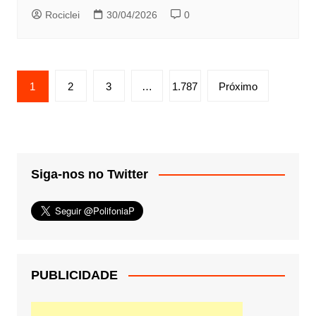
Rociclei
30/04/2026
0
Paginação
1
2
3
…
1.787
Próximo
de
posts
Siga-nos no Twitter
PUBLICIDADE