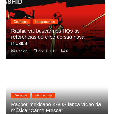
Destaque
Lançamentos
HQs as
sua nova
Cynthia Luz lança “Era Uma Ve
parceria com Zeca Baleiro
0
Rociclei
21/01/2019
0
Destaque
Internacional
Rapper mexicano KAOS lança vídeo da
música “Carne Fresca”