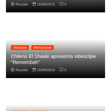
Rociclei
16/08/2015
0
Destaque
Internacional
Chileno El Shaaki apresenta videoclipe
“Remembah”
Rociclei
10/08/2015
0