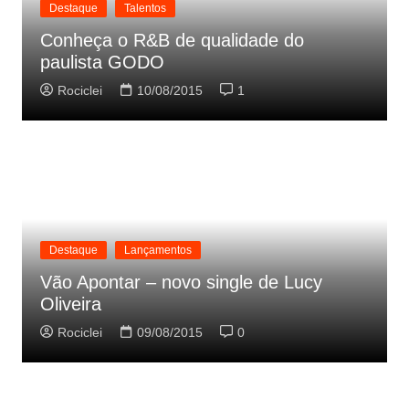
Destaque
Talentos
Conheça o R&B de qualidade do
paulista GODO
Rociclei
10/08/2015
1
Destaque
Lançamentos
Vão Apontar – novo single de Lucy
Oliveira
Rociclei
09/08/2015
0