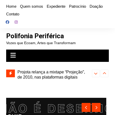
Ir
Home
Quem somos
Expediente
Patrocínio
Doação
para
Contato
o
conteúdo
Polifonia Periférica
Vozes que Ecoam, Artes que Transformam
Projota relança a mixtape “Projeção”,
de 2010, nas plataformas digitais
Hitmia: pop r
rótulos e bus
Farofa Carioca lança single raro, Vinil
duplo e faz show com participação de
Seu Jorge no Rio de Janeiro