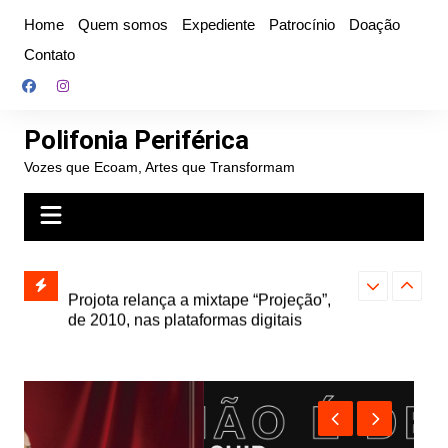
Ir
Home
Quem somos
Expediente
Patrocínio
Doação
para
Contato
o
conteúdo
Polifonia Periférica
Vozes que Ecoam, Artes que Transformam
” e abre
Projota relança a mixtape “Projeção”,
Farofa Carioca
k autoral,
de 2010, nas plataformas digitais
duplo e faz s
Seu Jorge no 