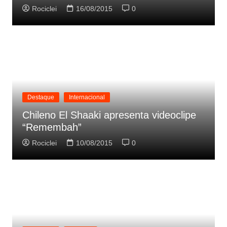
Rociclei
16/08/2015
0
Destaque
Internacional
Chileno El Shaaki apresenta videoclipe
“Remembah”
Rociclei
10/08/2015
0