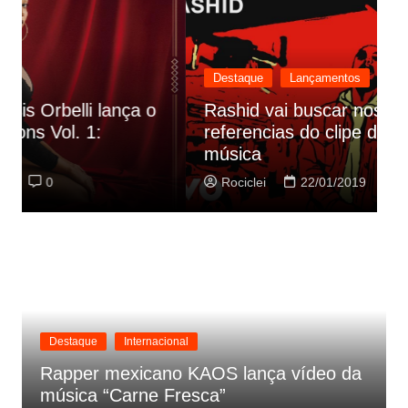
Destaque
Lançamentos
Rashid vai buscar nos HQs as
referencias do clipe de sua nova
C
música
p
Rociclei
22/01/2019
0
Destaque
Internacional
Rapper mexicano KAOS lança vídeo da
música “Carne Fresca”