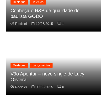
Destaque
Talentos
Conheça o R&B de qualidade do
paulista GODO
Rociclei
10/08/2015
1
Destaque
Lançamentos
Vão Apontar – novo single de Lucy
Oliveira
Rociclei
09/08/2015
0