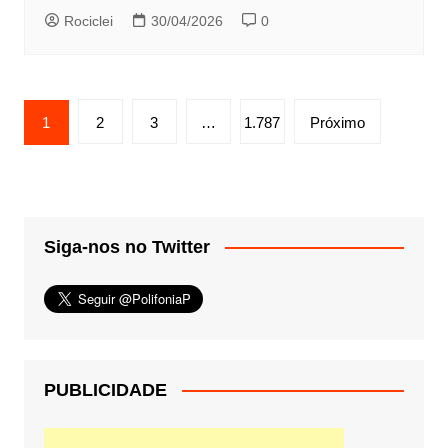
Rociclei
30/04/2026
0
Paginação
1
2
3
…
1.787
Próximo
de
posts
Siga-nos no Twitter
PUBLICIDADE