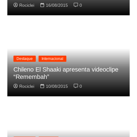
Rociclei
16/08/2015
0
Destaque
Internacional
Chileno El Shaaki apresenta videoclipe
“Remembah”
Rociclei
10/08/2015
0