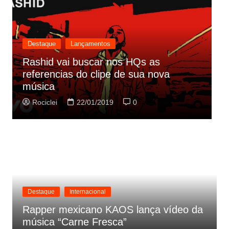
Destaque
Lançamentos
Rashid vai buscar nos HQs as
referencias do clipe de sua nova
C
música
p
Rociclei
22/01/2019
0
Destaque
Internacional
Rapper mexicano KAOS lança vídeo da
música “Carne Fresca”