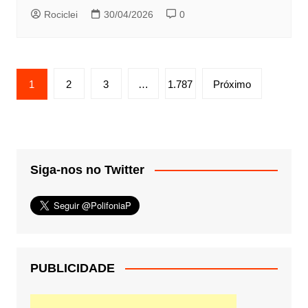
Rociclei
30/04/2026
0
Paginação
1
2
3
…
1.787
Próximo
de
posts
Siga-nos no Twitter
PUBLICIDADE