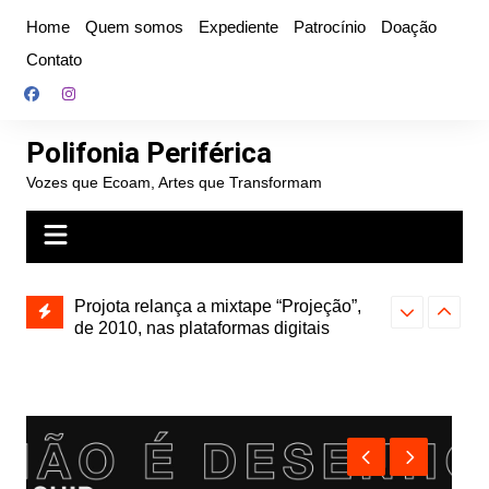
Ir
Home
Quem somos
Expediente
Patrocínio
Doação
para
Contato
o
conteúdo
Polifonia Periférica
Vozes que Ecoam, Artes que Transformam
” e abre
Projota relança a mixtape “Projeção”,
Farofa Carioca
k autoral,
de 2010, nas plataformas digitais
duplo e faz s
Seu Jorge no 