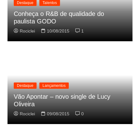
Destaque
Talentos
Conheça o R&B de qualidade do
paulista GODO
Rociclei
10/08/2015
1
Destaque
Lançamentos
Vão Apontar – novo single de Lucy
Oliveira
Rociclei
09/08/2015
0