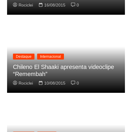
Rociclei
16/08/2015
0
Destaque
Internacional
Chileno El Shaaki apresenta videoclipe
“Remembah”
Rociclei
10/08/2015
0