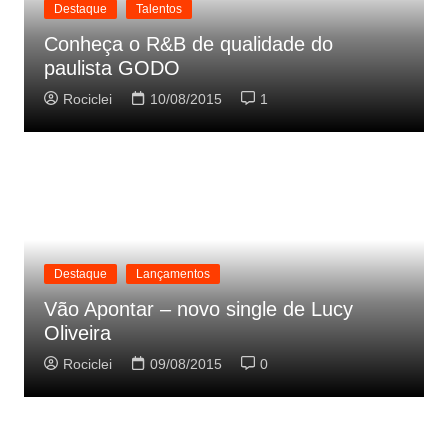
Destaque
Talentos
Conheça o R&B de qualidade do
paulista GODO
Rociclei
10/08/2015
1
Destaque
Lançamentos
Vão Apontar – novo single de Lucy
Oliveira
Rociclei
09/08/2015
0