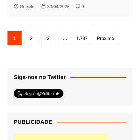
Rociclei
30/04/2026
0
Paginação
1
2
3
…
1.787
Próximo
de
posts
Siga-nos no Twitter
PUBLICIDADE