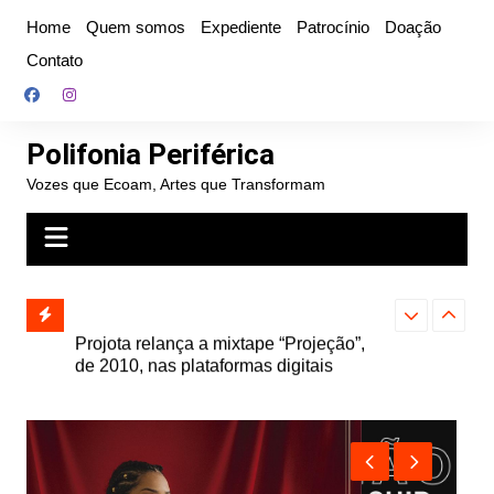
Ir
Home
Quem somos
Expediente
Patrocínio
Doação
para
Contato
o
conteúdo
Polifonia Periférica
Vozes que Ecoam, Artes que Transformam
” e abre
Projota relança a mixtape “Projeção”,
Farofa Carioca
k autoral,
de 2010, nas plataformas digitais
duplo e faz s
Seu Jorge no 