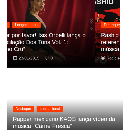
Destaque
Lançamentos
Rashid vai buscar nos HQs as
referencias do clipe de sua nova
C
música
p
Rociclei
22/01/2019
0
Destaque
Internacional
Rapper mexicano KAOS lança vídeo da
música “Carne Fresca”