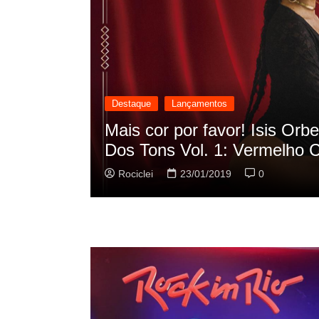
Destaque
Lançamentos
cilação
Rashid vai buscar nos HQs a
sua nova música
Rociclei
22/01/2019
0