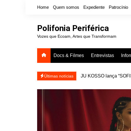
Ir
Home
Quem somos
Expediente
Patrocínio
para
o
conteúdo
Polifonia Periférica
Vozes que Ecoam, Artes que Transformam
Docs & Filmes
Entrevistas
Info
JU KOSSO lança “SOFISA
reapresentar
Projota relança a mixtap
Últimas notícias