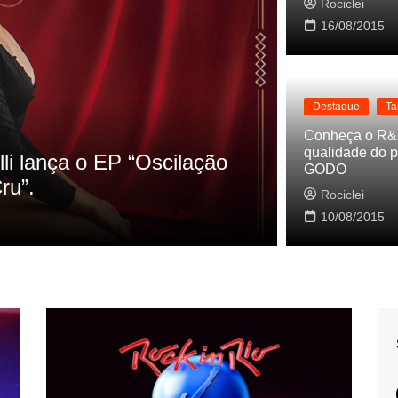
Rociclei
16/08/2015
Destaque
Ta
Destaque
La
Conheça o R&
qualidade do p
s referencias do clipe de
Cynthia Lu
GODO
Baleiro
Rociclei
Rociclei
10/08/2015
2