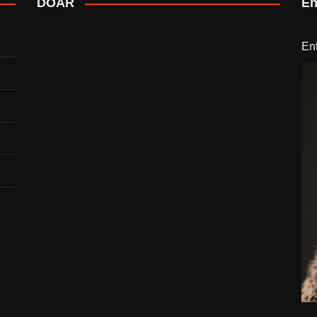
DOAR
En
En