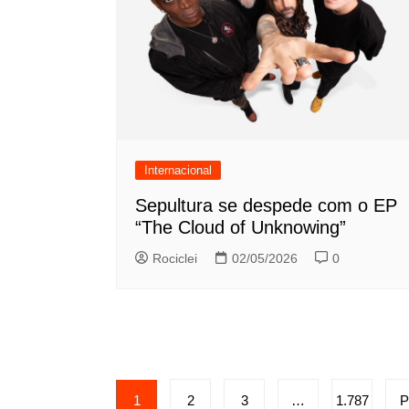
Internacional
Sepultura se despede com o EP
“The Cloud of Unknowing”
Rociclei
02/05/2026
0
Paginação
1
2
3
…
1.787
P