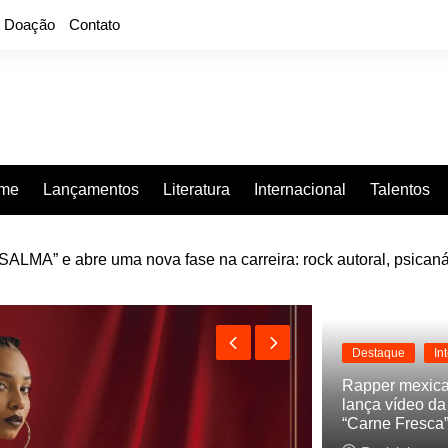
Doação
Contato
rme
Lançamentos
Literatura
Internacional
Talentos
LMA” e abre uma nova fase na carreira: rock autoral, psicaná
e “Projeção”, de 2010, nas plataformas digitais
Destaque
In
Rapper mexic
lança vídeo d
“Carne Fresca