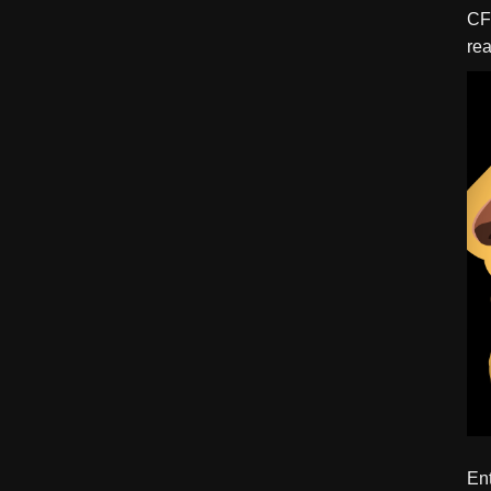
CFBTM 1 – 
rea
ído
Ent