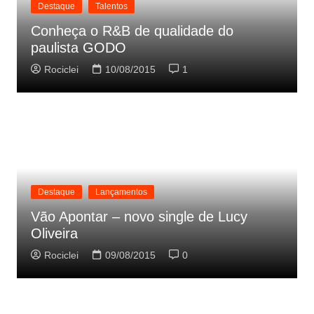
Destaque
Talentos
Conheça o R&B de qualidade do
paulista GODO
Rociclei
10/08/2015
1
Destaque
Lançamentos
Vão Apontar – novo single de Lucy
Oliveira
Rociclei
09/08/2015
0