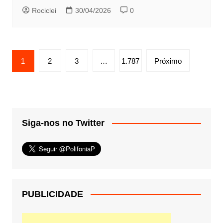
Rociclei
30/04/2026
0
Paginação
1
2
3
…
1.787
Próximo
de
posts
Siga-nos no Twitter
PUBLICIDADE