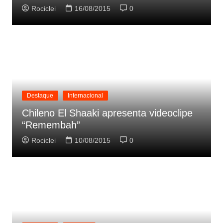
Rociclei
16/08/2015
0
Destaque
Internacional
Chileno El Shaaki apresenta videoclipe
“Remembah”
Rociclei
10/08/2015
0