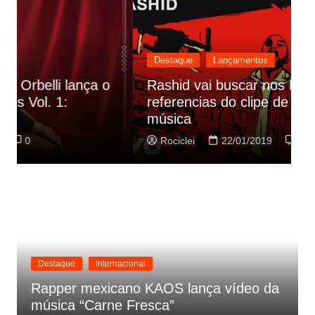
Destaque
Lançamentos
Rashid vai buscar nos HQs as
referencias do clipe de sua nova
C
música
p
Rociclei
22/01/2019
0
Destaque
Internacional
Rapper mexicano KAOS lança vídeo da
música “Carne Fresca”