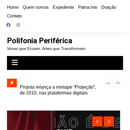
Ir
Home
Quem somos
Expediente
Patrocínio
Doação
para
Contato
o
conteúdo
Polifonia Periférica
Vozes que Ecoam, Artes que Transformam
” e abre
Projota relança a mixtape “Projeção”,
Farofa Carioca
k autoral,
de 2010, nas plataformas digitais
duplo e faz s
Seu Jorge no 