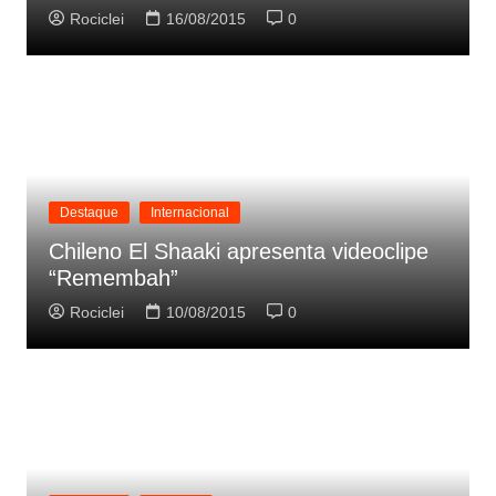
Rociclei
16/08/2015
0
Destaque
Internacional
Chileno El Shaaki apresenta videoclipe
“Remembah”
Rociclei
10/08/2015
0