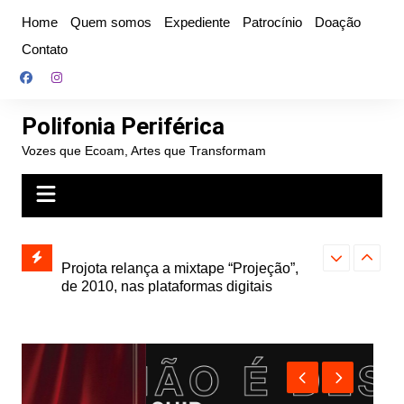
Ir
Home
Quem somos
Expediente
Patrocínio
Doação
para
Contato
o
conteúdo
Polifonia Periférica
Vozes que Ecoam, Artes que Transformam
” e abre
Projota relança a mixtape “Projeção”,
Farofa Carioca
k autoral,
de 2010, nas plataformas digitais
duplo e faz s
Seu Jorge no 