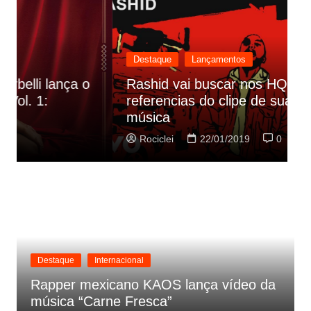
Destaque
Lançamentos
Rashid vai buscar nos HQs as
referencias do clipe de sua nova
C
música
p
Rociclei
22/01/2019
0
Destaque
Internacional
Rapper mexicano KAOS lança vídeo da
música “Carne Fresca”