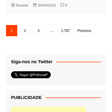
Rociclei
30/04/2026
0
Paginação
1
2
3
…
1.787
Próximo
de
posts
Siga-nos no Twitter
PUBLICIDADE