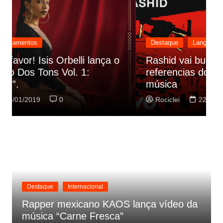
Destaque
Lançamentos
Rashid vai buscar nos HQs as
referencias do clipe de sua nova
C
música
p
Rociclei
22/01/2019
0
Destaque
Internacional
Rapper mexicano KAOS lança vídeo da
música “Carne Fresca”