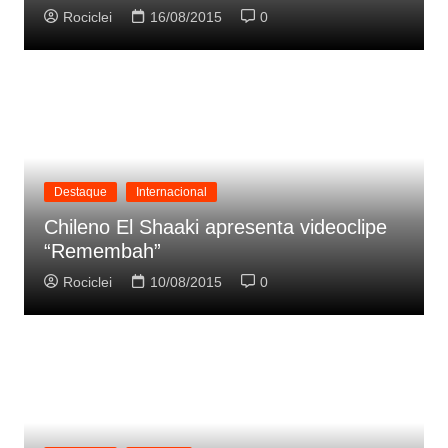
Rociclei
16/08/2015
0
Destaque
Internacional
Chileno El Shaaki apresenta videoclipe
“Remembah”
Rociclei
10/08/2015
0