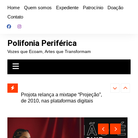
Ir
Home
Quem somos
Expediente
Patrocínio
Doação
para
Contato
o
conteúdo
Polifonia Periférica
Vozes que Ecoam, Artes que Transformam
” e abre
Projota relança a mixtape “Projeção”,
Farofa Carioca
k autoral,
de 2010, nas plataformas digitais
duplo e faz s
Seu Jorge no 