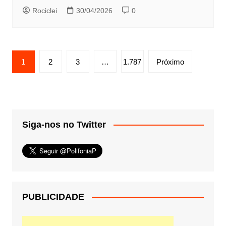
Rociclei
30/04/2026
0
Paginação
1
2
3
…
1.787
Próximo
de
posts
Siga-nos no Twitter
PUBLICIDADE