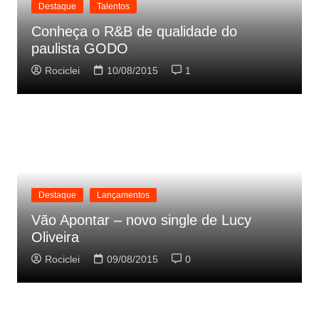
Destaque
Talentos
Conheça o R&B de qualidade do
paulista GODO
Rociclei
10/08/2015
1
Destaque
Lançamentos
Vão Apontar – novo single de Lucy
Oliveira
Rociclei
09/08/2015
0