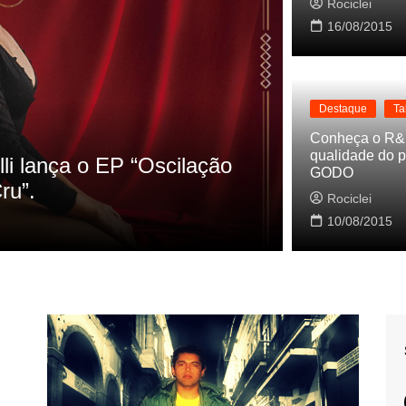
Rociclei
16/08/2015
Destaque
Ta
Destaque
La
Conheça o R&
qualidade do p
s referencias do clipe de
Cynthia Lu
GODO
Baleiro
Rociclei
Rociclei
10/08/2015
2