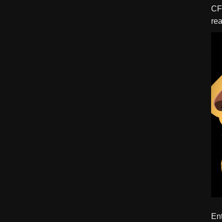
CFBTM 1 – 
rea
ído
Ent