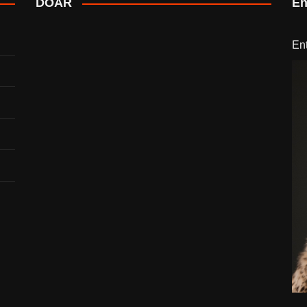
DOAR
En
En