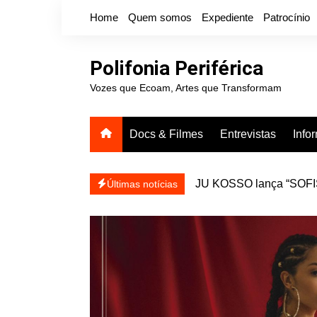
Ir
Home
Quem somos
Expediente
Patrocínio
para
o
conteúdo
Polifonia Periférica
Vozes que Ecoam, Artes que Transformam
Docs & Filmes
Entrevistas
Info
JU KOSSO lança “SOFISA
reapresentar
Projota relança a mixtap
Últimas notícias