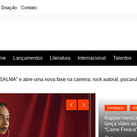
Doação
Contato
rme
Lançamentos
Literatura
Internacional
Talentos
LMA” e abre uma nova fase na carreira: rock autoral, psicaná
e “Projeção”, de 2010, nas plataformas digitais
Destaque
In
Rapper mexic
lança vídeo d
“Carne Fresca