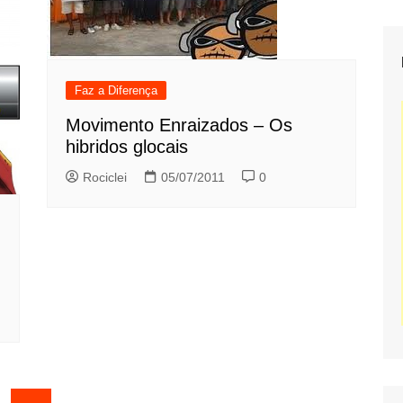
Faz a Diferença
Movimento Enraizados – Os
hibridos glocais
Rociclei
05/07/2011
0