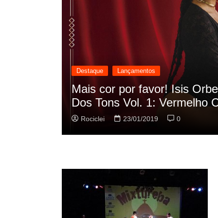
Destaque
Lançamentos
cilação
Rashid vai buscar nos HQs a
sua nova música
Rociclei
22/01/2019
0