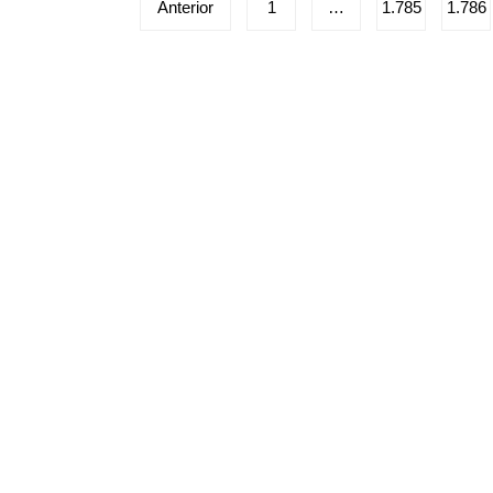
Paginação
Anterior
1
…
1.785
1.786
de
posts