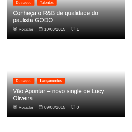
Destaque
Talentos
Conheça o R&B de qualidade do
paulista GODO
Rociclei
10/08/2015
1
Destaque
Lançamentos
Vão Apontar – novo single de Lucy
Oliveira
Rociclei
09/08/2015
0