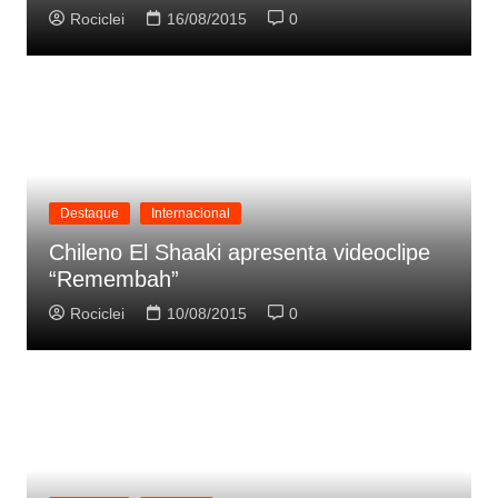
Rociclei
16/08/2015
0
Destaque
Internacional
Chileno El Shaaki apresenta videoclipe
“Remembah”
Rociclei
10/08/2015
0