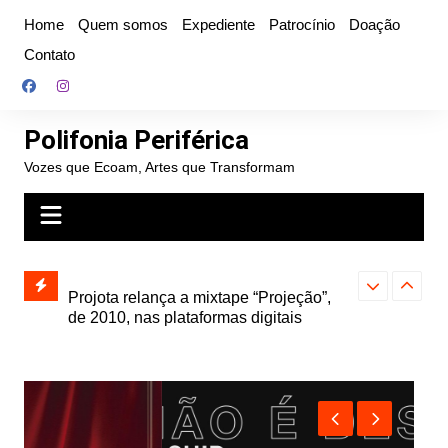
Ir
Home
Quem somos
Expediente
Patrocínio
Doação
para
Contato
o
conteúdo
Polifonia Periférica
Vozes que Ecoam, Artes que Transformam
” e abre
Projota relança a mixtape “Projeção”,
Farofa Carioca
k autoral,
de 2010, nas plataformas digitais
duplo e faz s
Seu Jorge no 