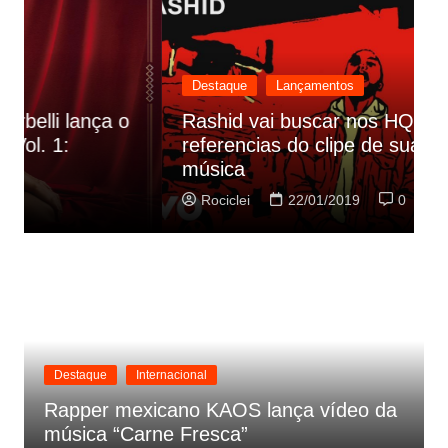
Destaque
Lançamentos
Rashid vai buscar nos HQs as
referencias do clipe de sua nova
C
música
p
Rociclei
22/01/2019
0
Destaque
Internacional
Rapper mexicano KAOS lança vídeo da
música “Carne Fresca”