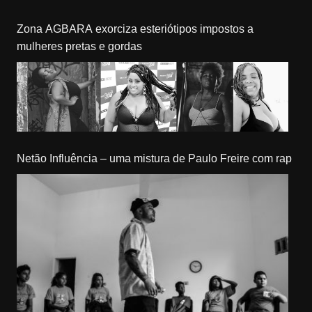
Zona AGBARA exorciza esteriótipos impostos a
mulheres pretas e gordas
Netão Influência – uma mistura de Paulo Freire com rap