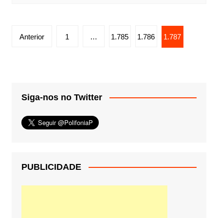
Paginação
Anterior
1
…
1.785
1.786
1.787
de
posts
Siga-nos no Twitter
PUBLICIDADE