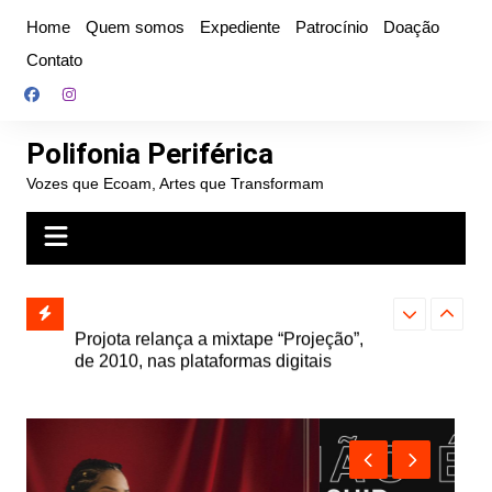
Ir
Home
Quem somos
Expediente
Patrocínio
Doação
para
Contato
o
conteúdo
Polifonia Periférica
Vozes que Ecoam, Artes que Transformam
” e abre
Projota relança a mixtape “Projeção”,
Farofa Carioca
k autoral,
de 2010, nas plataformas digitais
duplo e faz s
Seu Jorge no 