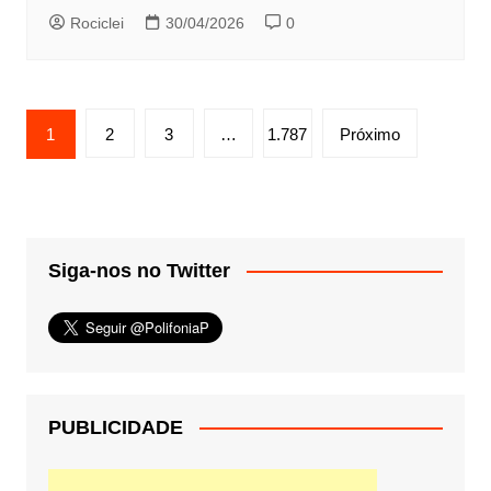
Rociclei
30/04/2026
0
Paginação
1
2
3
…
1.787
Próximo
de
posts
Siga-nos no Twitter
PUBLICIDADE