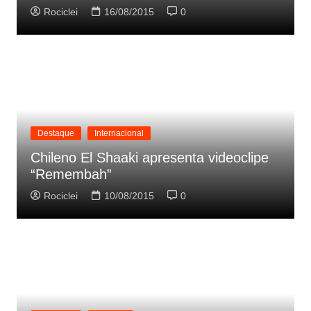
Rociclei
16/08/2015
0
Destaque
Internacional
Chileno El Shaaki apresenta videoclipe
“Remembah”
Rociclei
10/08/2015
0