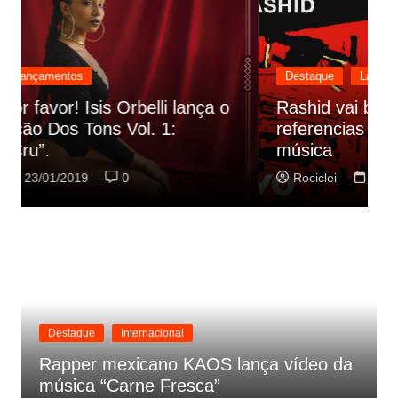
Destaque
Lançamentos
Rashid vai buscar nos HQs as
referencias do clipe de sua nova
C
música
p
Rociclei
22/01/2019
0
Destaque
Internacional
Rapper mexicano KAOS lança vídeo da
música “Carne Fresca”