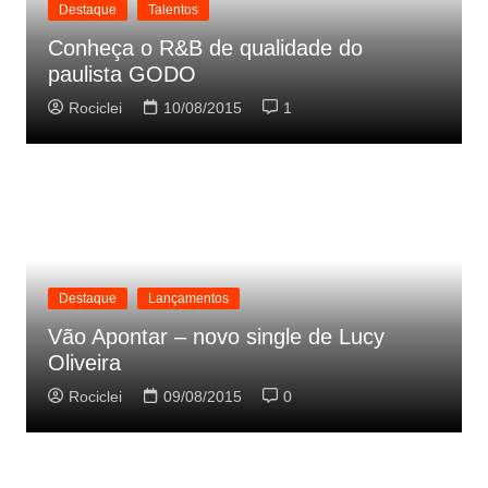
Destaque
Talentos
Conheça o R&B de qualidade do
paulista GODO
Rociclei
10/08/2015
1
Destaque
Lançamentos
Vão Apontar – novo single de Lucy
Oliveira
Rociclei
09/08/2015
0