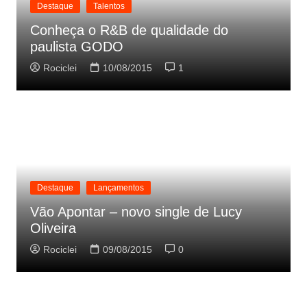
Destaque
Talentos
Conheça o R&B de qualidade do
paulista GODO
Rociclei
10/08/2015
1
Destaque
Lançamentos
Vão Apontar – novo single de Lucy
Oliveira
Rociclei
09/08/2015
0