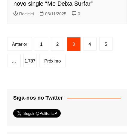
novo single “Me Deixa Surfar”
Rociclei
03/11/2025
0
Paginação
Anterior
1
2
3
4
5
de
posts
…
1.787
Próximo
Siga-nos no Twitter