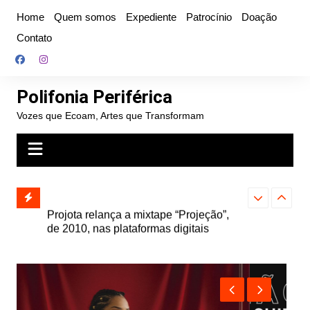
Ir
Home
Quem somos
Expediente
Patrocínio
Doação
para
Contato
o
conteúdo
Polifonia Periférica
Vozes que Ecoam, Artes que Transformam
” e abre
Projota relança a mixtape “Projeção”,
Farofa Carioca
k autoral,
de 2010, nas plataformas digitais
duplo e faz s
Seu Jorge no 