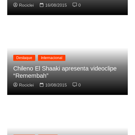
Rociclei
16/08/2015
0
Destaque
Internacional
Chileno El Shaaki apresenta videoclipe
“Remembah”
Rociclei
10/08/2015
0