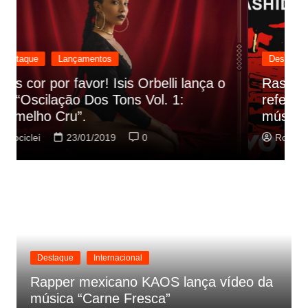
Destaque
Lançamentos
Rashid vai buscar nos HQs as
referencias do clipe de sua nova
C
música
p
Rociclei
22/01/2019
0
Destaque
Internacional
Rapper mexicano KAOS lança vídeo da
música “Carne Fresca”