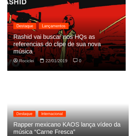
Destaque
Lançamentos
Rashid vai buscar nos HQs as
referencias do clipe de sua nova
C
música
p
Rociclei
22/01/2019
0
Destaque
Internacional
Rapper mexicano KAOS lança vídeo da
música “Carne Fresca”