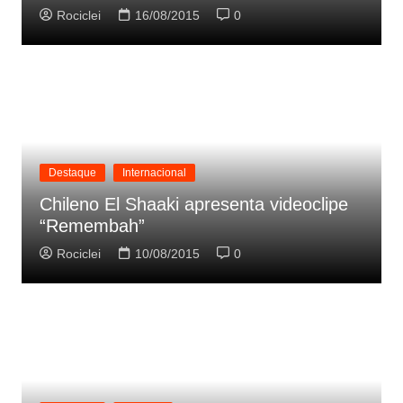
Rociclei
16/08/2015
0
Destaque
Internacional
Chileno El Shaaki apresenta videoclipe
“Remembah”
Rociclei
10/08/2015
0