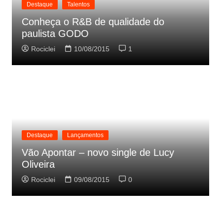
Destaque
Talentos
Conheça o R&B de qualidade do
paulista GODO
Rociclei
10/08/2015
1
Destaque
Lançamentos
Vão Apontar – novo single de Lucy
Oliveira
Rociclei
09/08/2015
0