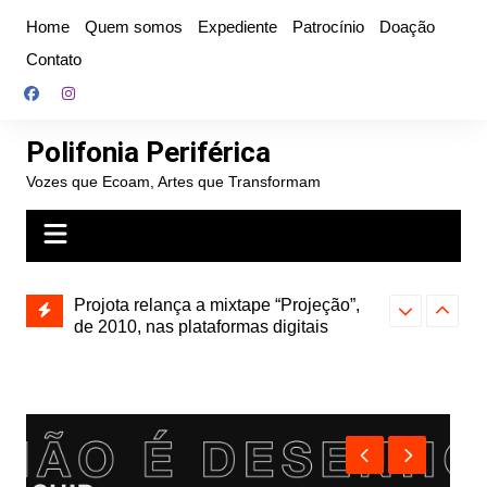
Ir
Home
Quem somos
Expediente
Patrocínio
Doação
para
Contato
o
conteúdo
Polifonia Periférica
Vozes que Ecoam, Artes que Transformam
” e abre
Projota relança a mixtape “Projeção”,
Farofa Carioca
k autoral,
de 2010, nas plataformas digitais
duplo e faz s
Seu Jorge no 