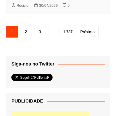
Rociclei
30/04/2026
0
Paginação
1
2
3
…
1.787
Próximo
de
posts
Siga-nos no Twitter
PUBLICIDADE