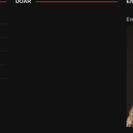
DOAR
En
En