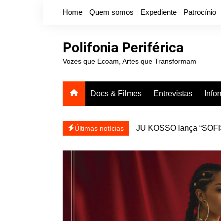
Ir
Home
Quem somos
Expediente
Patrocínio
para
o
conteúdo
Polifonia Periférica
Vozes que Ecoam, Artes que Transformam
Docs & Filmes
Entrevistas
Info
JU KOSSO lança “SOFISA
reapresentar
Projota relança a mixtap
Últimas notícias