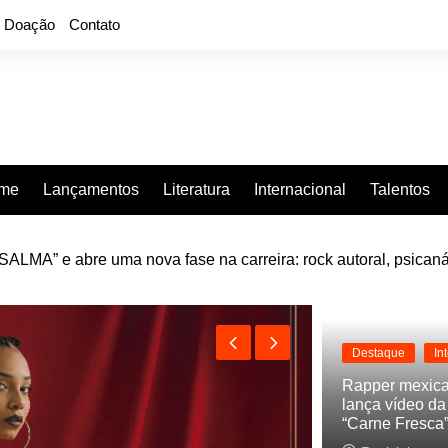
Doação
Contato
rme
Lançamentos
Literatura
Internacional
Talentos
LMA” e abre uma nova fase na carreira: rock autoral, psicaná
e “Projeção”, de 2010, nas plataformas digitais
Destaque
In
Rapper mexic
lança vídeo d
“Carne Fresca