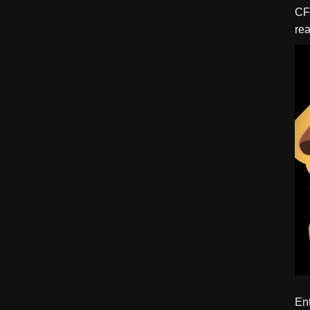
CFBTM 1 – 
rea
ído
Ent