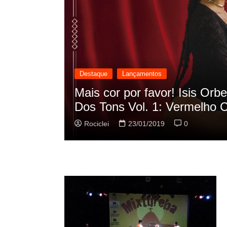
Destaque
Lançamentos
cilação
Rashid vai buscar nos HQs a
sua nova música
Rociclei
22/01/2019
0