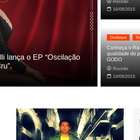
Rociclei
16/08/2015
Destaque
Ta
Destaque
La
Conheça o R&
qualidade do p
s referencias do clipe de
Cynthia Lu
GODO
Baleiro
Rociclei
Rociclei
10/08/2015
2