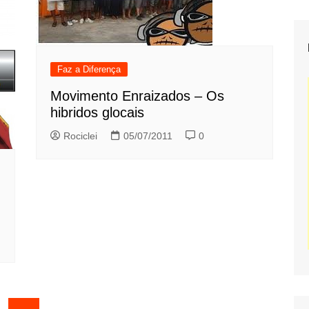
Faz a Diferença
Movimento Enraizados – Os
hibridos glocais
Rociclei
05/07/2011
0