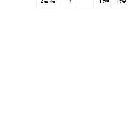
Paginação
Anterior
1
…
1.785
1.786
de
posts