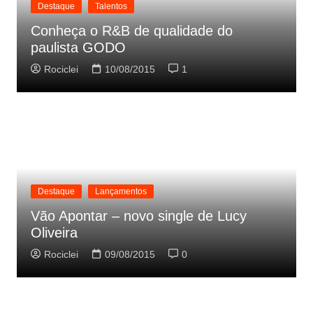
Destaque
Talentos
Conheça o R&B de qualidade do
paulista GODO
Rociclei
10/08/2015
1
Destaque
Lançamentos
Vão Apontar – novo single de Lucy
Oliveira
Rociclei
09/08/2015
0