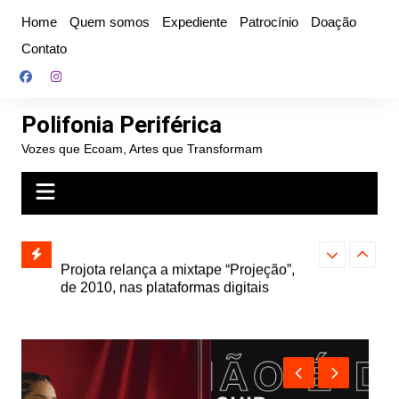
Ir
Home
Quem somos
Expediente
Patrocínio
Doação
para
Contato
o
conteúdo
Polifonia Periférica
Vozes que Ecoam, Artes que Transformam
” e abre
Projota relança a mixtape “Projeção”,
Farofa Carioca
k autoral,
de 2010, nas plataformas digitais
duplo e faz s
Seu Jorge no 