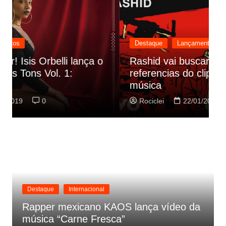
Destaque
Lançamentos
Rashid vai buscar nos HQs as
referencias do clipe de sua nova
C
música
p
Rociclei
22/01/2019
0
Destaque
Internacional
Rapper mexicano KAOS lança vídeo da
música “Carne Fresca”