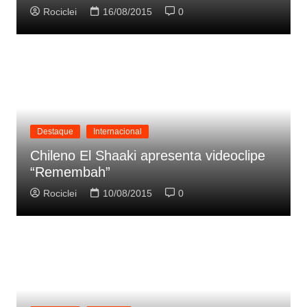
Rociclei
16/08/2015
0
Destaque
Internacional
Chileno El Shaaki apresenta videoclipe
“Remembah”
Rociclei
10/08/2015
0