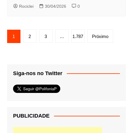
Rociclei
30/04/2026
0
Paginação
1
2
3
…
1.787
Próximo
de
posts
Siga-nos no Twitter
PUBLICIDADE