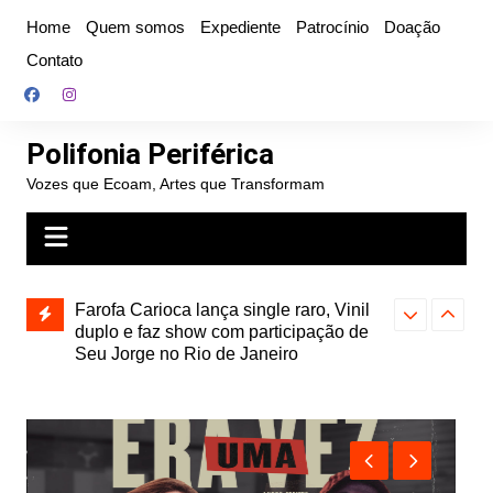
Ir
Home
Quem somos
Expediente
Patrocínio
Doação
para
Contato
o
conteúdo
Polifonia Periférica
Vozes que Ecoam, Artes que Transformam
ojeção”,
Farofa Carioca lança single raro, Vinil
Hitmia: pop r
ais
duplo e faz show com participação de
rótulos e bus
Seu Jorge no Rio de Janeiro