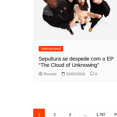
Internacional
Sepultura se despede com o EP
“The Cloud of Unknowing”
Rociclei
02/05/2026
0
Paginação
1
2
3
…
1.787
P