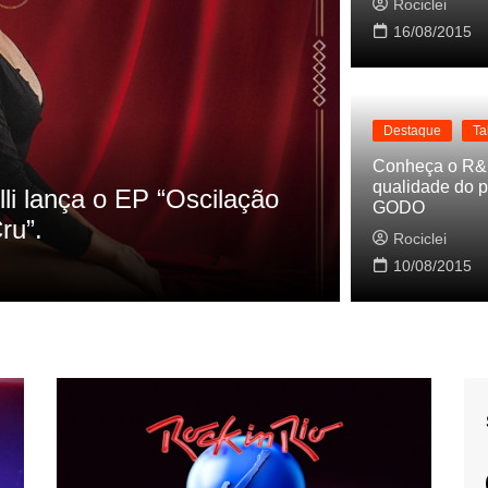
Rociclei
16/08/2015
Destaque
Ta
Destaque
La
Conheça o R&
qualidade do p
s referencias do clipe de
Cynthia Lu
GODO
Baleiro
Rociclei
Rociclei
10/08/2015
2