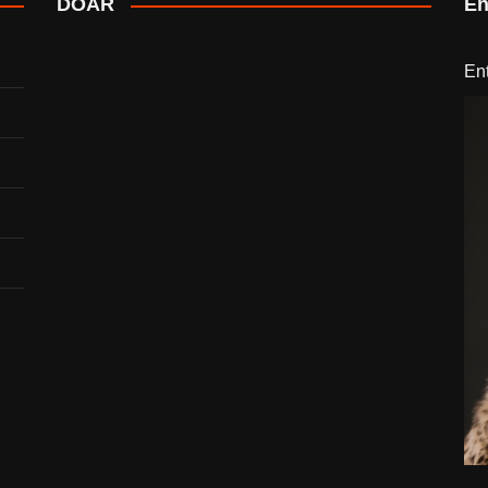
DOAR
En
En