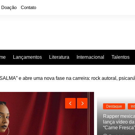
Doação
Contato
rme
Lançamentos
Literatura
Internacional
Talentos
LMA” e abre uma nova fase na carreira: rock autoral, psicaná
e “Projeção”, de 2010, nas plataformas digitais
Destaque
In
Rapper mexic
lança vídeo d
“Carne Fresca