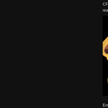
CFBTM 1 – 
rea
ído
Ent