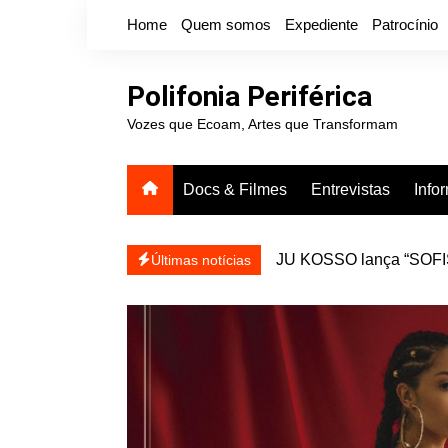
Ir
Home
Quem somos
Expediente
Patrocínio
para
o
conteúdo
Polifonia Periférica
Vozes que Ecoam, Artes que Transformam
Docs & Filmes
Entrevistas
Info
JU KOSSO lança “SOFISA
reapresentar
Projota relança a mixtap
Últimas notícias