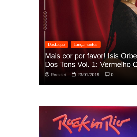
Destaque
Lançamentos
scilação
Rashid vai buscar nos HQs a
sua nova música
Rociclei
22/01/2019
0