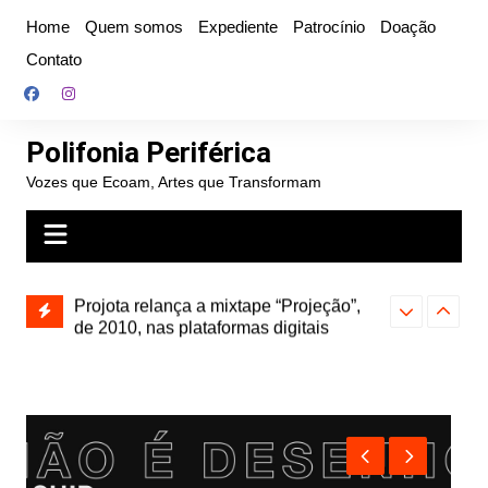
Ir
Home
Quem somos
Expediente
Patrocínio
Doação
para
Contato
o
conteúdo
Polifonia Periférica
Vozes que Ecoam, Artes que Transformam
” e abre
Projota relança a mixtape “Projeção”,
Farofa Carioca
k autoral,
de 2010, nas plataformas digitais
duplo e faz s
Seu Jorge no 