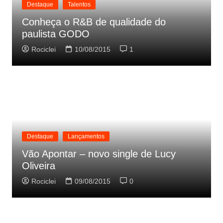
Destaque
Talentos
Conheça o R&B de qualidade do
paulista GODO
Rociclei
10/08/2015
1
Destaque
Lançamentos
Vão Apontar – novo single de Lucy
Oliveira
Rociclei
09/08/2015
0