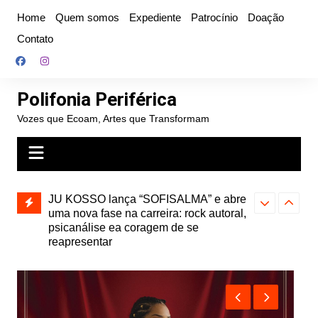
Ir
Home
Quem somos
Expediente
Patrocínio
Doação
para
Contato
o
conteúdo
Polifonia Periférica
Vozes que Ecoam, Artes que Transformam
” e abre
Projota relança a mixtape “Projeção”,
Farofa Carioca
k autoral,
de 2010, nas plataformas digitais
duplo e faz s
Seu Jorge no 