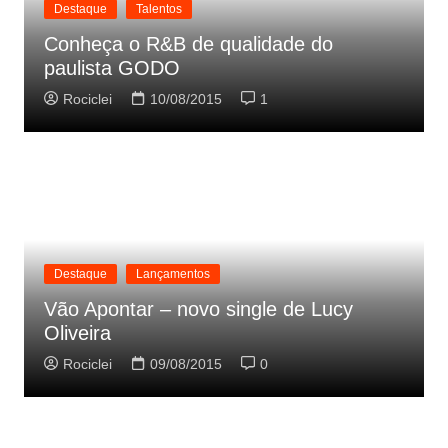
Destaque
Talentos
Conheça o R&B de qualidade do
paulista GODO
Rociclei
10/08/2015
1
Destaque
Lançamentos
Vão Apontar – novo single de Lucy
Oliveira
Rociclei
09/08/2015
0