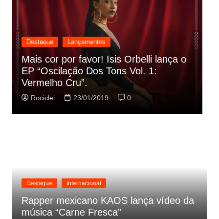
Destaque
Lançamentos
Rashid vai buscar nos HQs as
referencias do clipe de sua nova
C
música
p
Rociclei
22/01/2019
0
Destaque
Internacional
Rapper mexicano KAOS lança vídeo da
música “Carne Fresca”