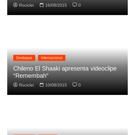
Rociclei
16/08/2015
0
Destaque
Internacional
Chileno El Shaaki apresenta videoclipe
“Remembah”
Rociclei
10/08/2015
0