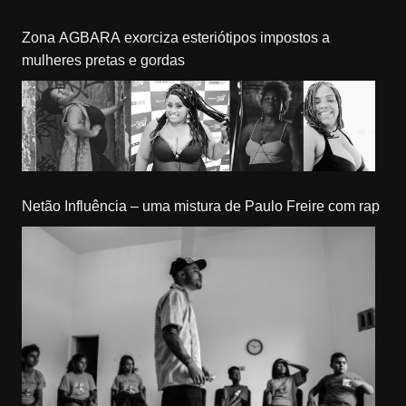
Zona AGBARA exorciza esteriótipos impostos a
mulheres pretas e gordas
Netão Influência – uma mistura de Paulo Freire com rap