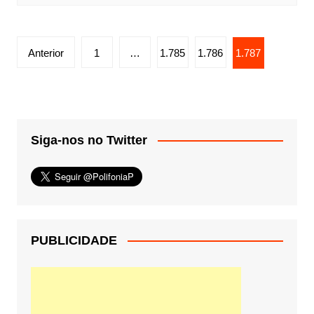
Paginação
Anterior
1
…
1.785
1.786
1.787
de
posts
Siga-nos no Twitter
PUBLICIDADE