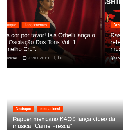
Destaque
Lançamentos
Rashid vai buscar nos HQs as
referencias do clipe de sua nova
C
música
p
Rociclei
22/01/2019
0
Destaque
Internacional
Rapper mexicano KAOS lança vídeo da
música “Carne Fresca”