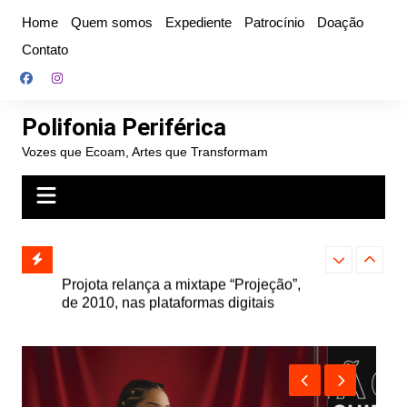
Ir
Home
Quem somos
Expediente
Patrocínio
Doação
para
Contato
o
conteúdo
Polifonia Periférica
Vozes que Ecoam, Artes que Transformam
” e abre
Projota relança a mixtape “Projeção”,
Farofa Carioca
k autoral,
de 2010, nas plataformas digitais
duplo e faz s
Seu Jorge no 