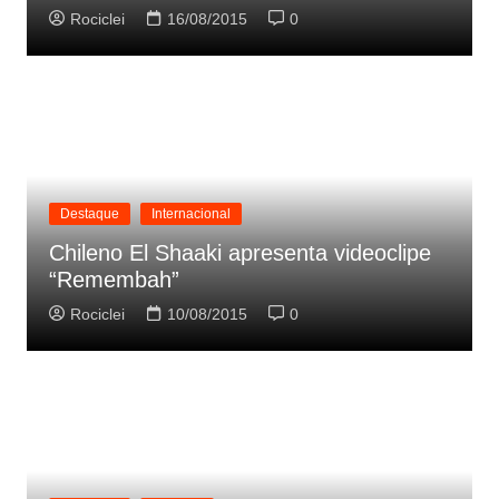
Rociclei
16/08/2015
0
Destaque
Internacional
Chileno El Shaaki apresenta videoclipe
“Remembah”
Rociclei
10/08/2015
0