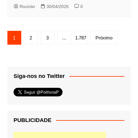
Rociclei
30/04/2026
0
Paginação
1
2
3
…
1.787
Próximo
de
posts
Siga-nos no Twitter
PUBLICIDADE