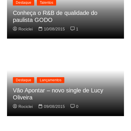
Destaque
Talentos
Conheça o R&B de qualidade do
paulista GODO
Rociclei
10/08/2015
1
Destaque
Lançamentos
Vão Apontar – novo single de Lucy
Oliveira
Rociclei
09/08/2015
0